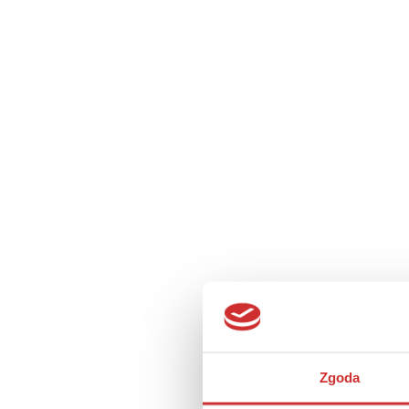
Anna Długaj
24 marca 2025
1 min c
Zgoda