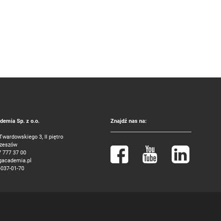
emia Sp. z o.o.
Znajdź nas na:
 Twardowskiego 3, II piętro
Rzeszów
7 777 37 00
gacademia.pl
-037-01-70