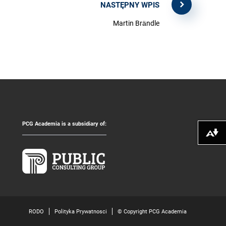
NASTĘPNY WPIS
Martin Brändle
PCG Academia is a subsidiary of:
Pobierz alte
RODO
Polityka Prywatnosci
© Copyright PCG Academia