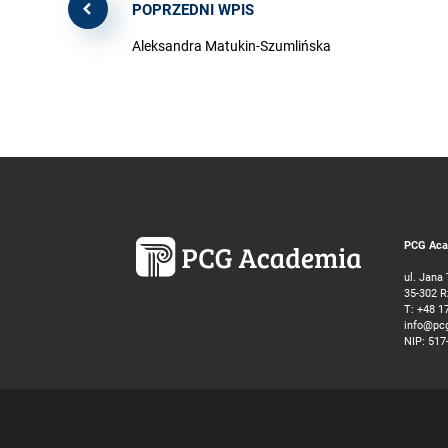
POPRZEDNI WPIS
Aleksandra Matukin-Szumlińska
PCG Acad
ul. Jana
35-302 
T:
+48 1
info@pc
NIP: 517