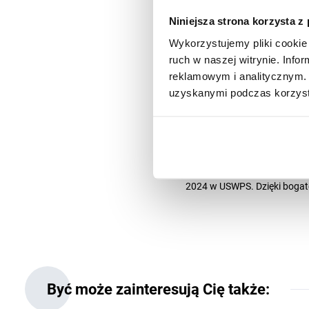
Specjalistka w obszarze otwa
Niniejsza strona korzysta z
związanych z otwartą nauką
Wykorzystujemy pliki cookie 
przygotowaniu planu zarząd
ruch w naszej witrynie. Inf
dostępu do wyników naukow
reklamowym i analitycznym. 
Podczas studiów doktorancki
uzyskanymi podczas korzysta
organizacjami takimi jak Na
Stowarzyszenie Rzecznicy Na
doświadczenie.
Jej wkład w rozwój otwartej
organizacjami promującymi i
zaangażowana w organizacj
2024 w USWPS. Dzięki bogate
Być może zainteresują Cię także: