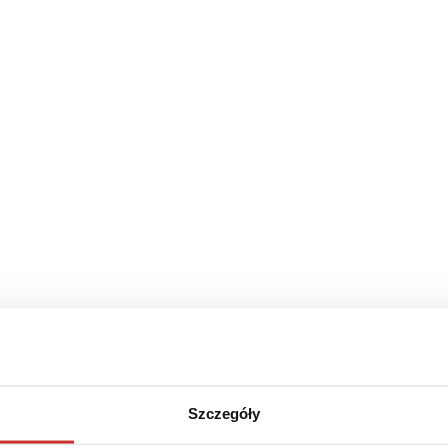
czyk
zytania
Szczegóły