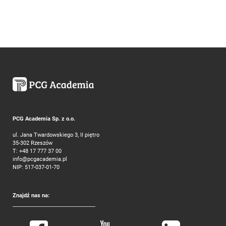
PCG Academia Sp. z o.o.
ul. Jana Twardowskiego 3, II piętro
35-302 Rzeszów
T:
+48 17 777 37 00
info@pcgacademia.pl
NIP: 517-037-01-70
Znajdź nas na: