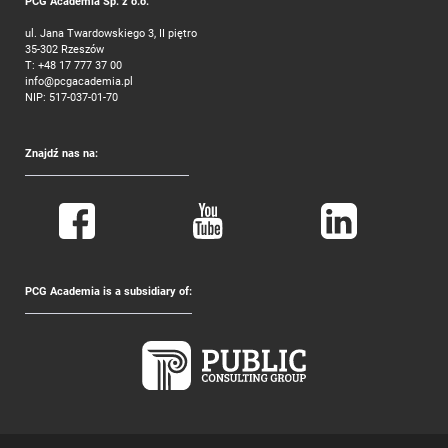
PCG Academia Sp. z o.o.
ul. Jana Twardowskiego 3, II piętro
35-302 Rzeszów
T:
+48 17 777 37 00
info@pcgacademia.pl
NIP: 517-037-01-70
Znajdź nas na:
PCG Academia is a subsidiary of: