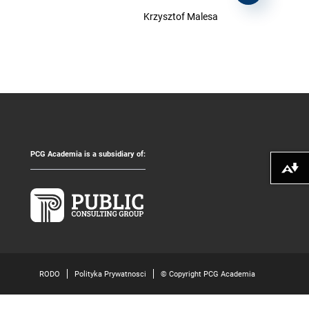
Krzysztof Malesa
PCG Academia is a subsidiary of:
Pobierz alte
RODO
Polityka Prywatnosci
© Copyright PCG Academia