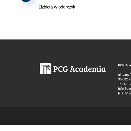
Elżbieta Włodarczyk
PCG Acad
ul. Jana
35-302 
T:
+48 1
info@pc
NIP: 517