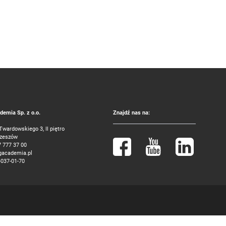
emia Sp. z o.o.
Znajdź nas na:
 Twardowskiego 3, II piętro
Rzeszów
7 777 37 00
gacademia.pl
-037-01-70