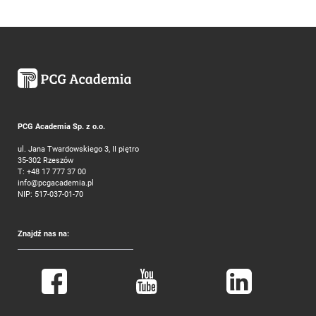
PCG Academia Sp. z o.o.
ul. Jana Twardowskiego 3, II piętro
35-302 Rzeszów
T:
+48 17 777 37 00
info@pcgacademia.pl
NIP: 517-037-01-70
Znajdź nas na: