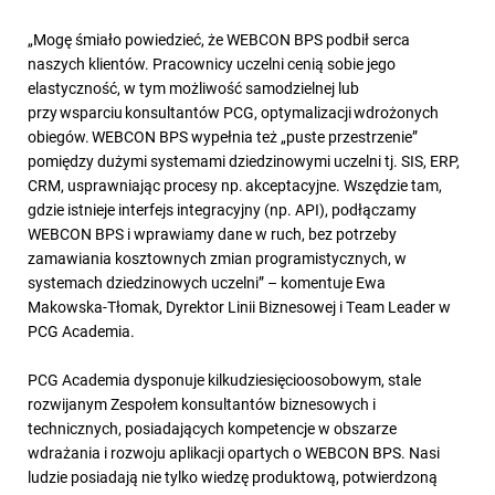
„Mogę śmiało powiedzieć, że WEBCON BPS podbił serca
naszych klientów. Pracownicy uczelni cenią sobie jego
elastyczność, w tym możliwość samodzielnej lub
przy wsparciu konsultantów PCG, optymalizacji wdrożonych
obiegów. WEBCON BPS wypełnia też „puste przestrzenie”
pomiędzy dużymi systemami dziedzinowymi uczelni tj. SIS, ERP,
CRM, usprawniając procesy np. akceptacyjne. Wszędzie tam,
gdzie istnieje interfejs integracyjny (np. API), podłączamy
WEBCON BPS i wprawiamy dane w ruch, bez potrzeby
zamawiania kosztownych zmian programistycznych, w
systemach dziedzinowych uczelni” – komentuje Ewa
Makowska-Tłomak, Dyrektor Linii Biznesowej i Team Leader w
PCG Academia.
PCG Academia dysponuje kilkudziesięcioosobowym, stale
rozwijanym Zespołem konsultantów biznesowych i
technicznych, posiadających kompetencje w obszarze
wdrażania i rozwoju aplikacji opartych o WEBCON BPS. Nasi
ludzie posiadają nie tylko wiedzę produktową, potwierdzoną