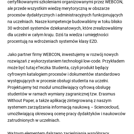
certyfikowanymi szkoleniami organizowanymi przez WEBCON,
ale przede wszystkim wiedzę merytoryczną w obszarze
procesów dydaktycznych i administracyjnych funkcjonujących
na uczelniach. Nasze kompetencje budowaliśmy w toku blisko
30 wdrożeń systemów dziekanatowych, które zrealizowaliśmy
dla uczelni w całym kraju. Dziś ta wiedza i umiejętności
procentują na wdrożeniach systemów klasy EZD.
Jako partner firmy WEBCON, inwestujemy w rozwój nowych
rozwiązań z wykorzystaniem technologii low-code. Przykładem
może być tutaj eTeczka Studenta, czyli produkt będący
cyfrowym katalogiem procesów i dokumentów standardowo
występujących w procesie obsługi studenta na uczelni.
Projektujemy też moduł umożliwiający cyfrową obsługę
studentów w ramach wymiany zagranicznej tzw. Erasmus
Without Paper, a także aplikację zintegrowaną z naszym
systemem zarządzania informacją naukową – Sciencecloud,
umożliwiającą okresową ocenę pracy dydaktyków i naukowców
zatrudnionych w uczelniach.
Ważnym elementem dalszego zacieśniania współpracy