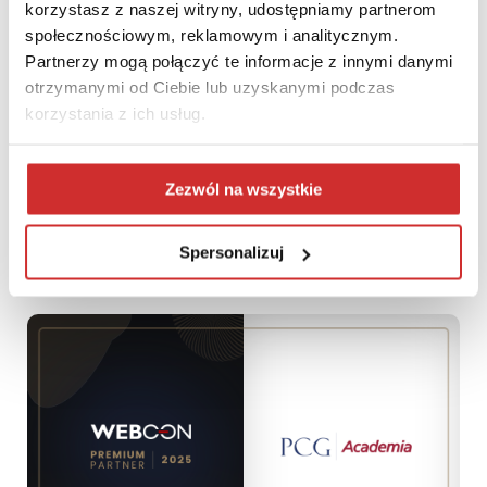
korzystasz z naszej witryny, udostępniamy partnerom
społecznościowym, reklamowym i analitycznym.
Partnerzy mogą połączyć te informacje z innymi danymi
otrzymanymi od Ciebie lub uzyskanymi podczas
korzystania z ich usług.
Relacja z webinarium: Elektroniczny obieg dokumentów –
Zezwól na wszystkie
dlaczego warto inwestować i rozwijać wewnętrzne
kompetencje na Uczelniach
Spersonalizuj