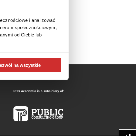
ołecznościowe i analizować
relegentom.
artnerom społecznościowym,
anymi od Ciebie lub
ezwól na wszystkie
PCG Academia is a subsidiary of: