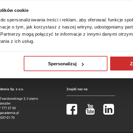
 plików cookie
do spersonalizowania treści i reklam, aby oferować funkcje sp
a platformie Meeting15, aby mieć możliwość zadawania pytań naszym P
ormacje o tym, jak korzystasz z naszej witryny, udostępniamy p
Partnerzy mogą połączyć te informacje z innymi danymi otrzym
nia z ich usług.
Spersonalizuj
Z
emia Sp. z o.o.
Znajdź nas na:
 Twardowskiego 3, II piętro
Rzeszów
7 777 37 00
gacademia.pl
-037-01-70