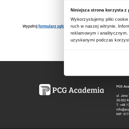
Niniejsza strona korzysta z
Wykorzystujemy pliki cookie 
Wypełnij
formularz zgłoszeniowy
i dołącz do wydarzania n
ruch w naszej witrynie. Inf
reklamowym i analitycznym. 
uzyskanymi podczas korzysta
PCG Acad
ul. Jana
35-302 
T:
+48 1
info@pc
NIP: 517