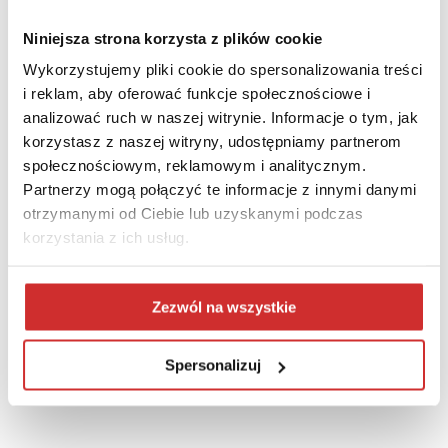
E-mail
*
Niniejsza strona korzysta z plików cookie
Wykorzystujemy pliki cookie do spersonalizowania treści
i reklam, aby oferować funkcje społecznościowe i
analizować ruch w naszej witrynie. Informacje o tym, jak
Telefon
*
korzystasz z naszej witryny, udostępniamy partnerom
społecznościowym, reklamowym i analitycznym.
Partnerzy mogą połączyć te informacje z innymi danymi
Wyrażam zgodę na informowanie mnie drogą elektroniczną o usługach i
otrzymanymi od Ciebie lub uzyskanymi podczas
wydarzeniach PCG Academia Sp. z o.o. z siedzibą w Jasionce
*
korzystania z ich usług.
Wymagane pola *
Zezwól na wszystkie
Spersonalizuj
Pola oznaczone znakiem
*
są wymagane