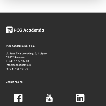
PCG Academia Sp. z o.o.
ul. Jana Twardowskiego 3, II piętro
35-302 Rzeszów
T:
+48 17 777 37 00
info@pcgacademia.pl
NIP: 517-037-01-70
Znajdź nas na: