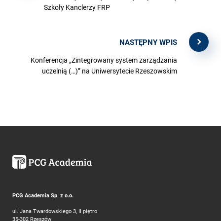
Szkoły Kanclerzy FRP
NASTĘPNY WPIS
Konferencja „Zintegrowany system zarządzania
uczelnią (…)” na Uniwersytecie Rzeszowskim
PCG Academia Sp. z o.o.
ul. Jana Twardowskiego 3, II piętro
35-302 Rzeszów