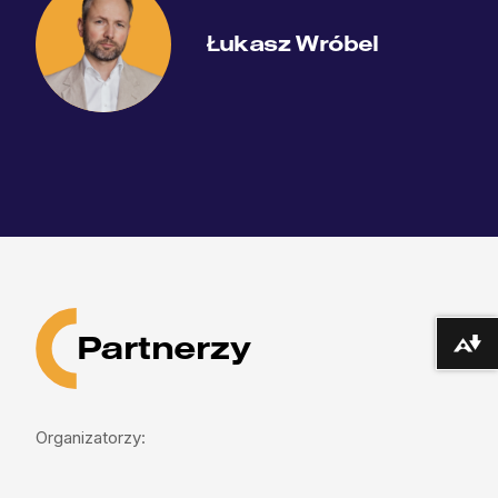
Łukasz Wróbel
Partnerzy
Pobierz alte
Organizatorzy: