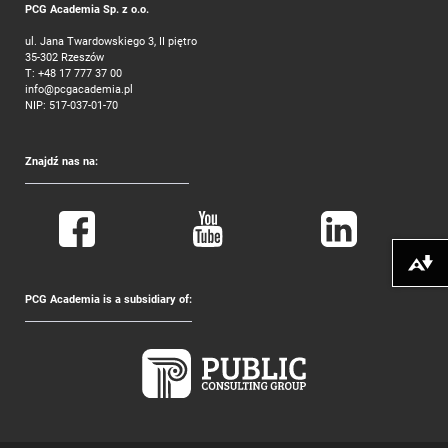
PCG Academia Sp. z o.o.
ul. Jana Twardowskiego 3, II piętro
35-302 Rzeszów
T:
+48 17 777 37 00
info@pcgacademia.pl
NIP: 517-037-01-70
Znajdź nas na:
Pobierz alte
PCG Academia is a subsidiary of: