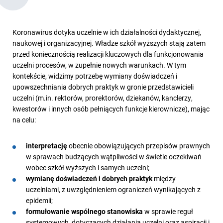
Koronawirus dotyka uczelnie w ich działalności dydaktycznej,
naukowej i organizacyjnej. Władze szkół wyższych stają zatem
przed koniecznością realizacji kluczowych dla funkcjonowania
uczelni procesów, w zupełnie nowych warunkach. W tym
kontekście, widzimy potrzebę wymiany doświadczeń i
upowszechniania dobrych praktyk w gronie przedstawicieli
uczelni (m.in. rektorów, prorektorów, dziekanów, kanclerzy,
kwestorów i innych osób pełniących funkcje kierownicze), mając
na celu:
interpretację
obecnie obowiązujących przepisów prawnych
w sprawach budzących wątpliwości w świetle oczekiwań
wobec szkół wyższych i samych uczelni;
wymianę doświadczeń i dobrych praktyk
między
uczelniami, z uwzględnieniem ograniczeń wynikających z
epidemii;
formułowanie wspólnego stanowiska
w sprawie reguł
systemowych, dotyczących działania uczelni oraz aspiracji i