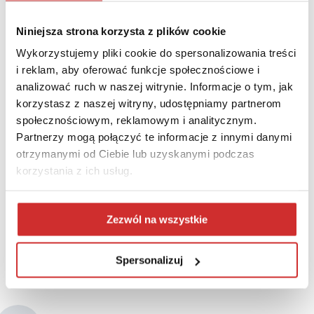
Niniejsza strona korzysta z plików cookie
Wykorzystujemy pliki cookie do spersonalizowania treści
i reklam, aby oferować funkcje społecznościowe i
analizować ruch w naszej witrynie. Informacje o tym, jak
korzystasz z naszej witryny, udostępniamy partnerom
społecznościowym, reklamowym i analitycznym.
Magda Sochacka (moderator)
Partnerzy mogą połączyć te informacje z innymi danymi
Od 8 lat związana z branżami doradztwa biznesowego i
otrzymanymi od Ciebie lub uzyskanymi podczas
technologii w edukacji. W PCG Academia zarządza
korzystania z ich usług.
wprowadzaniem rozwiązań zagranicznych partnerów, w tym
platform e-learningowych i służących do elektronicznego
egzaminowania, do polskiego sektora szkolnictwa wyższego.
Zezwól na wszystkie
Doświadczenie zawodowe zdobywała na projektach w Polsce i
Stanach Zjednoczonych. Absolwentka Szkoły Głównej
Handlowej w Warszawie oraz programu CEMS Master in
Spersonalizuj
International Management.