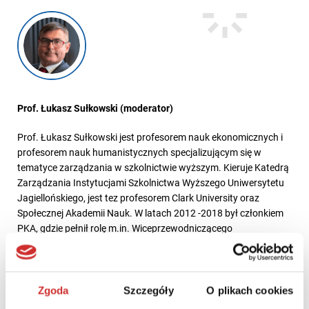
Prof. Łukasz Sułkowski (moderator)
Prof. Łukasz Sułkowski jest profesorem nauk ekonomicznych i
profesorem nauk humanistycznych specjalizującym się w
tematyce zarządzania w szkolnictwie wyższym. Kieruje Katedrą
Zarządzania Instytucjami Szkolnictwa Wyższego Uniwersytetu
Jagiellońskiego, jest tez profesorem Clark University oraz
Społecznej Akademii Nauk. W latach 2012 -2018 był członkiem
PKA, gdzie pełnił rolę m.in. Wiceprzewodniczącego
odpowiedzialnego za współpracę międzynarodową. W latach
2016 -2017 uczestniczył w pracach komisji opiniującej wyborów
zespołów przygotowujących projekty Ustawy 2.0 Autor ponad
300 publikacji.
Zgoda
Szczegóły
O plikach cookies