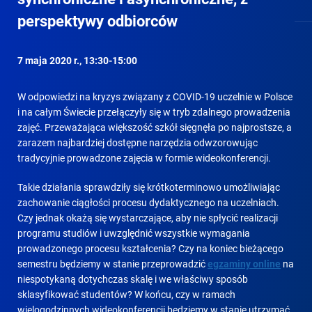
perspektywy odbiorców
7 maja 2020 r., 13:30-15:00
W odpowiedzi na kryzys związany z COVID-19 uczelnie w Polsce
i na całym Świecie przełączyły się w tryb zdalnego prowadzenia
zajęć. Przeważająca większość szkół sięgnęła po najprostsze, a
zarazem najbardziej dostępne narzędzia odwzorowując
tradycyjnie prowadzone zajęcia w formie wideokonferencji.
Takie działania sprawdziły się krótkoterminowo umożliwiając
zachowanie ciągłości procesu dydaktycznego na uczelniach.
Czy jednak okażą się wystarczające, aby nie spłycić realizacji
programu studiów i uwzględnić wszystkie wymagania
prowadzonego procesu kształcenia? Czy na koniec bieżącego
semestru będziemy w stanie przeprowadzić
egzaminy online
na
niespotykaną dotychczas skalę i we właściwy sposób
sklasyfikować studentów? W końcu, czy w ramach
wielogodzinnych wideokonferencji będziemy w stanie utrzymać