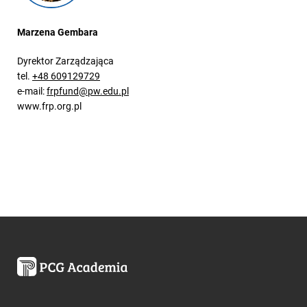
Marzena Gembara
Dyrektor Zarządzająca
tel.
+48 609129729
e-mail:
frpfund@pw.edu.pl
www.frp.org.pl