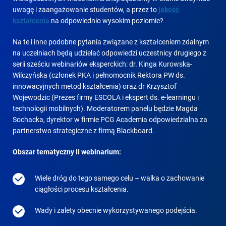
uwagę i zaangażowanie studentów, a przez to
jakość
kształcenia
na odpowiednio wysokim poziomie?
Na te i inne podobne pytania związane z kształceniem zdalnym
na uczelniach będą udzielać odpowiedzi uczestnicy drugiego z
serii sześciu webinariów eksperckich: dr. Kinga Kurowska-
Wilczyńska (członek PKA i pełnomocnik Rektora PW ds.
innowacyjnych metod kształcenia) oraz dr Krzysztof
Wojewodzic (Prezes firmy ESCOLA i ekspert ds. e-learningu i
technologii mobilnych). Moderatorem panelu będzie Magda
Sochacka, dyrektor w firmie PCG Academia odpowiedzialna za
partnerstwo strategiczne z firmą Blackboard.
Obszar tematyczny II webinarium:
Wiele dróg do tego samego celu – walka o zachowanie
ciągłości procesu kształcenia.
Wady i zalety obecnie wykorzystywanego podejścia.