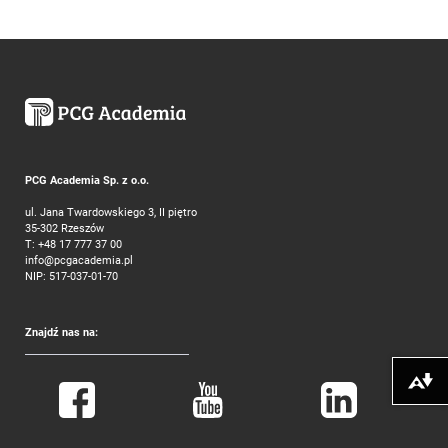
PCG Academia Sp. z o.o.
ul. Jana Twardowskiego 3, II piętro
35-302 Rzeszów
T:
+48 17 777 37 00
info@pcgacademia.pl
NIP: 517-037-01-70
Znajdź nas na:
Pobierz alte