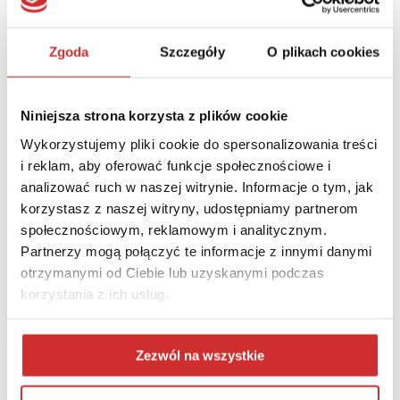
zespołów przygotowujących projekty Ustawy 2.0 Autor ponad
300 publikacji.
Zgoda
Szczegóły
O plikach cookies
Niniejsza strona korzysta z plików cookie
Wykorzystujemy pliki cookie do spersonalizowania treści
i reklam, aby oferować funkcje społecznościowe i
analizować ruch w naszej witrynie. Informacje o tym, jak
korzystasz z naszej witryny, udostępniamy partnerom
Prof. dr hab. Marek Kwiek (moderator)
społecznościowym, reklamowym i analitycznym.
Dyrektor Centrum Studiów nad Polityką Publiczną, Uniwersytet
Partnerzy mogą połączyć te informacje z innymi danymi
im. A. Mickiewicza w Poznaniu
otrzymanymi od Ciebie lub uzyskanymi podczas
Profesor nauk humanistycznych, nauczyciel akademicki
korzystania z ich usług.
Uniwersytetu im. Adama Mickiewicza w Poznaniu, specjalizujący
się w badaniach szkolnictwa wyższego i polityce publicznej. Od
2018 r. członkiem Europejskiej Akademii Nauk i Sztuk Pięknych.
Zezwól na wszystkie
Od 2002 od 2012 kierownik Katedry UNESCO Badań
Instytucjonalnych i Polityki Szkolnictwa Wyższego.