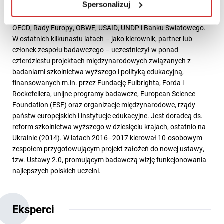
Spersonalizuj
Międzynarodowy doradca i ekspert w sprawach polityki
edukacyjnej i polityki naukowej, m.in. dla Komisji Europejskiej,
OECD, Rady Europy, OBWE, USAID, UNDP i Banku Światowego.
W ostatnich kilkunastu latach – jako kierownik, partner lub
członek zespołu badawczego – uczestniczył w ponad
czterdziestu projektach międzynarodowych związanych z
badaniami szkolnictwa wyższego i polityką edukacyjną,
finansowanych m.in. przez Fundację Fulbrighta, Forda i
Rockefellera, unijne programy badawcze, European Science
Foundation (ESF) oraz organizacje międzynarodowe, rządy
państw europejskich i instytucje edukacyjne. Jest doradcą ds.
reform szkolnictwa wyższego w dziesięciu krajach, ostatnio na
Ukrainie (2014). W latach 2016–2017 kierował 10-osobowym
zespołem przygotowującym projekt założeń do nowej ustawy,
tzw. Ustawy 2.0, promującym badawczą wizję funkcjonowania
najlepszych polskich uczelni.
Eksperci