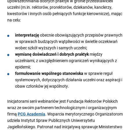
upowszechniania dobrych praktyk w gronie przedstawicieli
uczelni (m.in. rektorów, prorektorów, dziekanów, kanclerzy,
kwestorów i innych osób pełniących funkcje kierownicze), mając
na celu:
interpretację
obecnie obowiązujących przepisów prawnych
w sprawach budzących wątpliwości w świetle oczekiwań
wobec szkół wyższych i samych uczelni;
wymianę doświadczeń i dobrych praktyk
między
uczelniami, z uwzględnieniem ograniczeń wynikających z
epidemii;
formułowanie wspólnego stanowiska
w sprawie reguł
systemowych, dotyczących działania uczelni oraz aspiracji i
obaw członków jej wspólnoty.
Inicjatorami serii webinariów jest Fundacja Rektorów Polskich
wraz ze swoim partnerem technologicznym i organizacyjnym
firmą
PCG Academia
. Wsparcia merytorycznego Organizatorom
udziela Instytut Spraw Publicznych Uniwersytetu
Jagiellońskiego. Patronat nad inicjatywą sprawuje Ministerstwo