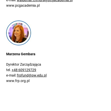
www.pcgacademia.pl
Marzena Gembara
Dyrektor Zarządzająca
tel.
+48 609129729
e-mail:
frpfund@pw.edu.pl
www.frp.org.pl