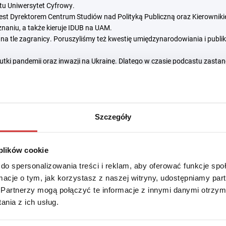
tu Uniwersytet Cyfrowy.
est Dyrektorem Centrum Studiów nad Polityką Publiczną oraz Kierowniki
naniu, a także kieruje IDUB na UAM.
na tle zagranicy. Poruszyliśmy też kwestię umiędzynarodowiania i publik
ki pandemii oraz inwazji na Ukrainę. Dlatego w czasie podcastu zasta
 nasz gość przedstawił dobre praktyki z UAM w tym obszarze. Podjęliśm
nauki i szkolnictwa wyższego w Ukrainie.
Szczegóły
 plików cookie
do spersonalizowania treści i reklam, aby oferować funkcje sp
ormacje o tym, jak korzystasz z naszej witryny, udostępniamy p
Partnerzy mogą połączyć te informacje z innymi danymi otrzym
nia z ich usług.