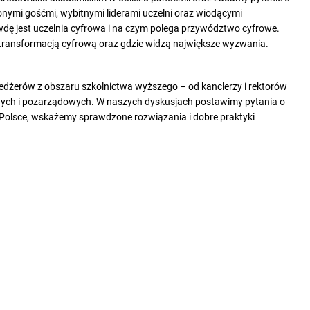
onymi gośćmi
,
wybitnymi liderami uczelni oraz
wiodącymi
wdę jest uczelnia cyfrowa i na czym polega przywództwo cyfrowe.
z transformacją cyfrową oraz gdzie widzą największe wyzwania.
żerów z obszaru szkolnictwa wyższego – od kanclerzy i rektorów
dowych i pozarządowych. W naszych dyskusjach postawimy pytania o
 Polsce, wskażemy sprawdzone rozwiązania i dobre praktyki