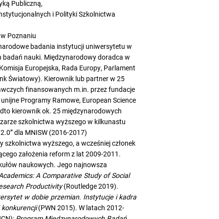
yką Publiczną,
tytucjonalnych i Polityki Szkolnictwa
 w Poznaniu
arodowe badania instytucji uniwersytetu w
ych badań nauki. Międzynarodowy doradca w
 Komisja Europejska, Rada Europy, Parlament
nk Światowy). Kierownik lub partner w 25
wczych finansowanych m.in. przez fundacje
 i 7 unijne Programy Ramowe, European Science
dto kierownik ok. 25 międzynarodowych
bszarze szkolnictwa wyższego w kilkunastu
a 2.0” dla MNISW (2016-2017)
y szkolnictwa wyższego, a wcześniej członek
cego założenia reform z lat 2009-2011.
tykułów naukowych. Jego najnowsza
cademics: A Comparative Study of Social
esearch Productivity
(Routledge 2019).
ersytet w dobie przemian. Instytucje i kadra
konkurencji
(PWN 2015). W latach 2012-
NCN):
Program Międzynarodowych Badań