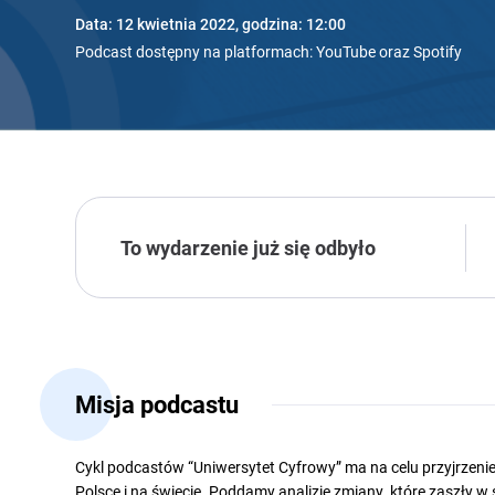
Data: 12 kwietnia 2022, godzina: 12:00
Podcast dostępny na platformach: YouTube oraz Spotify
To wydarzenie już się odbyło
Misja podcastu
Cykl
podcastów
“
Uniwersytet Cyfrowy
”
ma na celu przyjrzenie
Polsce i na świecie
.
Poddamy analizie zmiany
,
które zaszły
w