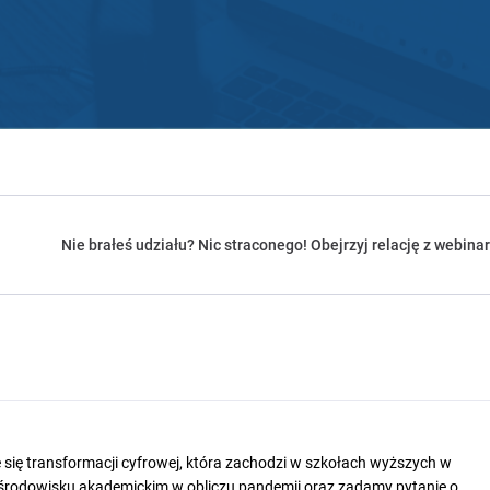
Nie brałeś udziału? Nic straconego! Obejrzyj relację z webinar
 się transformacji cyfrowej, która
zachodzi w szkołach wyższych w
środowisku
akademickim w obliczu pandemii
oraz zadamy pytanie
o