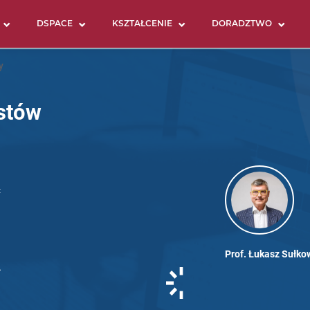
DSPACE
KSZTAŁCENIE
DORADZTWO
y
stów
Prof. Łukasz Sułko