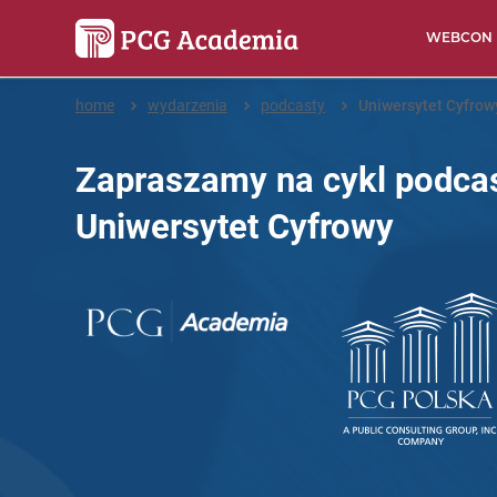
WEBCON
home
wydarzenia
podcasty
Uniwersytet Cyfrow
Zapraszamy na cykl podca
Uniwersytet Cyfrowy