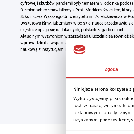
cyfrowej i skutków pandemii były tematem 5. odcinka podcas
O zmianach rozmawialiśmy z Prof. Markiem Kwiekiem, który j
Szkolnictwa Wyższego Uniwersytetu im. A. Mickiewicza w Poz
Dyskutowaliśmy, jak zmiany w polskiej nauce przedstawią się 
często skupiają się na lokalnych, polskich zagadnieniach.
Aktualnym wyzwaniem w zarządzaniu uczelnią są również skut
wprowadzić dla wsparcia studentów i naukowców z Ukrainy, a
naukową z instytucjami rosyjskimi oraz o przyszłą odbudowę 
Zgoda
Niniejsza strona korzysta z
Wykorzystujemy pliki cookie 
ruch w naszej witrynie. Inf
reklamowym i analitycznym. 
uzyskanymi podczas korzysta