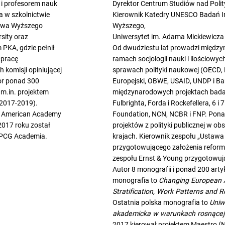
 i profesorem nauk
Dyrektor Centrum Studiów nad Polit
a w szkolnictwie
Kierownik Katedry UNESCO Badań Ins
ctwa Wyższego
Wyższego,
rsity oraz
Uniwersytet im. Adama Mickiewicza
PKA, gdzie pełnił
Od dwudziestu lat prowadzi międzyn
łpracę
ramach socjologii nauki i ilościow
komisji opiniującej
sprawach polityki naukowej (OECD,
or ponad 300
Europejski, OBWE, USAID, UNDP i Ba
 m.in. projektem
międzynarodowych projektach bada
(2017-2019).
Fulbrighta, Forda i Rockefellera, 6
n. American Academy
Foundation, NCN, NCBR i FNP. Pona
017 roku został
projektów z polityki publicznej w o
 PCG Academia.
krajach. Kierownik zespołu „Ustaw
przygotowującego założenia reform
zespołu Ernst & Young przygotowują
Autor 8 monografii i ponad 200 ar
monografia to
Changing European A
Stratification, Work Patterns and R
Ostatnia polska monografia to
Uniw
akademicka w warunkach rosnącej 
2017 kierował projektem Maestro (