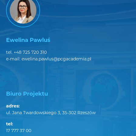
Ewelina Pawluś
tel.
+48 725 720 310
e-mail:
ewelina.pawlus@pcgacademia.pl
Biuro Projektu
adres:
ul. Jana Twardowskiego 3, 35-302 Rzeszów
tel:
17 777 37 00