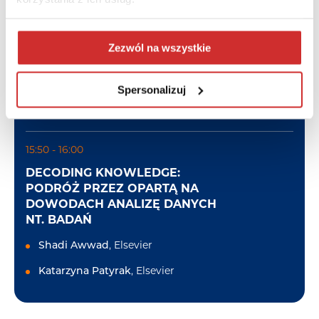
DUET REPOZYTORIUM DSPACE I
SCIENCECLOUD – SPOSÓB NA
BEZPROBLEMOWĄ EWALUACJĘ I
Zezwól na wszystkie
SKUTECZNĄ PROMOCJĘ
BADACZY!
Spersonalizuj
Piotr Masalski
, PCG Academia
15:50 - 16:00
DECODING KNOWLEDGE:
PODRÓŻ PRZEZ OPARTĄ NA
DOWODACH ANALIZĘ DANYCH
NT. BADAŃ
Shadi Awwad
, Elsevier
Katarzyna Patyrak
, Elsevier