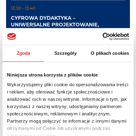
13:30 - 13:40
CYFROWA DYDAKTYKA –
UNIWERSALNE PROJEKTOWANIE,
DOSTĘPNOŚĆ, ADAPTATYWNOŚĆ
Bożena Szumacher
, Learnetic
Zgoda
Szczegóły
O plikach cookies
13:40 - 13:50
NOWY POZIOM SPRAWDZANIA
Niniejsza strona korzysta z plików cookie
ORYGINALNOŚCI PRAC
Wykorzystujemy pliki cookie do spersonalizowania treści
STUDENTÓW ZA POMOCĄ
i reklam, aby oferować funkcje społecznościowe i
INSPERA ORIGINALITY
analizować ruch w naszej witrynie. Informacje o tym, jak
Anna Warda-Ritzen
, PCG Academia
korzystasz z naszej witryny, udostępniamy partnerom
społecznościowym, reklamowym i analitycznym.
Salomé Neves
, Inspera
Partnerzy mogą połączyć te informacje z innymi danymi
otrzymanymi od Ciebie lub uzyskanymi podczas
15:40 - 15:50
korzystania z ich usług.