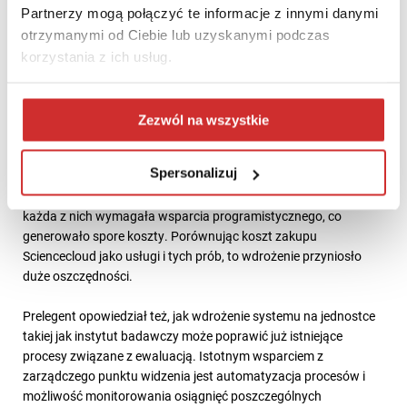
Partnerzy mogą połączyć te informacje z innymi danymi
„Małe jednostki może mają mniej dyscyplin, niemniej jednak, aby
otrzymanymi od Ciebie lub uzyskanymi podczas
w optymalny sposób wykorzystać to czym dysponujemy,
musimy mieć narzędzia, które działają tak samo jak na dużych
korzystania z ich usług.
uniwersytetach” – podkreślił dr hab. Krzysztof Sfereńczak
reprezentujący Instytut.
Zezwól na wszystkie
Wiele z mniejszych jednostek obawia się jednak kosztów
wdrożenia. Także Instytut początkowo próbował
Spersonalizuj
zautomatyzować procesy własnymi rozwiązaniami, ale
napotkał szereg barier. Prac nie ułatwiały zmiany w prawie, a
każda z nich wymagała wsparcia programistycznego, co
generowało spore koszty. Porównując koszt zakupu
Sciencecloud jako usługi i tych prób, to wdrożenie przyniosło
duże oszczędności.
Prelegent opowiedział też, jak wdrożenie systemu na jednostce
takiej jak instytut badawczy może poprawić już istniejące
procesy związane z ewaluacją. Istotnym wsparciem z
zarządczego punktu widzenia jest automatyzacja procesów i
możliwość monitorowania osiągnięć poszczególnych