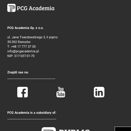
PCG Academia Sp. z o.o.
ul. Jana Twardowskiego 3, II piętro
35-302 Rzeszów
T:
+48 17 777 37 00
info@pcgacademia.pl
NIP: 517-037-01-70
Znajdź nas na:
PCG Academia is a subsidiary of: