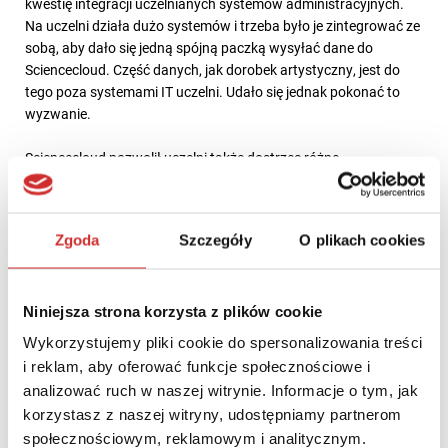
kwestię integracji uczelnianych systemów administracyjnych.
Na uczelni działa dużo systemów i trzeba było je zintegrować ze
sobą, aby dało się jedną spójną paczką wysyłać dane do
Sciencecloud. Część danych, jak dorobek artystyczny, jest do
tego poza systemami IT uczelni. Udało się jednak pokonać to
wyzwanie.
Sciencecloud pozwolił uczelni także dostrzec różne
niedociągnięcia, np. w sposobie przesyłania danych. Wiele z tych
problemów było niewidocznych, dopóki wszystkie informacje nie
znalazły się w jednym miejscu. W Sciencecloud zeszły się
Zgoda
Szczegóły
O plikach cookies
informacje z różnych obszarów, tworząc „hub informacyjny”
uczelni. Nałożenie na siebie tych wszystkich informacji generuje
dla Uniwersytetu wartość dodaną, podsumował dr Gramacki.
Niniejsza strona korzysta z plików cookie
INSTYTUT BADAWCZY LEŚNICTWA
Wykorzystujemy pliki cookie do spersonalizowania treści
i reklam, aby oferować funkcje społecznościowe i
Instytut Badawczy Leśnictwa to jednostka naukowa, która nie
analizować ruch w naszej witrynie. Informacje o tym, jak
prowadzi zajęć dydaktycznych. Ponadto Instytut nie posiada
korzystasz z naszej witryny, udostępniamy partnerom
obowiązku ewaluacji, a ewaluowany jest na wniosek dyrektora.
społecznościowym, reklamowym i analitycznym.