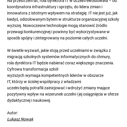
Na przestrzeni lat, rola dyrektora IT w uczelni ewoluowała – od
koordynatora infrastruktury i sprzętu, do lidera zmian i
innowatora z istotnym wpływem na strategię. IT nie jest już, jak
kiedyś, odizolowanym bytem w strukturze organizacyjnej szkoły
wyższej. Nowoczesne technologie mogą stanowić źródło
przewagi konkurencyjnej i powinny być wykorzystywane w
sposób spójny i zintegrowany na poziomie całych uczelni.
W świetle wyzwań, jakie stoją przed uczelniami w związku z
migracją szkolnych systemów informatycznych do chmury,
rola dyrektora IT będzie nabierać coraz większego znaczenia.
Cyfrowa transformacja szkół
wyższych wymaga kompetentnych liderów w obszarze
IT, którzy w ścisłej współpracy z władzami
uczelni będą potrafili zainicjować i wdrożyć zmiany mające
pozytywny wpływ na wizerunek uczelni i jej osiągnięcia w sferze
dydaktycznej i naukowej.
Autor:
Łukasz Nowak