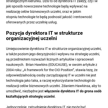
strategicznym kierunku. Dziś to od dyrektora IT zależy, czy i w
jaki sposób nowoczesne technologie będą wpływać na
realizację celów biznesowych uczelni, oraz w jakim
stopniu technologie te będą podnosić jakość i rentowność
oferowanych przez uczelnię usług.
Pozycja dyrektora IT w strukturze
organizacyjnej uczelni
Umiejscowienie dyrektora IT w strukturze organizacyjnej uczelni,
a także poziom jego decyzyjności i wpływu na strategię uczelni,
są przedmiotem rozważań licznych artykułów i opracowań
naukowych. Brian Hawkins (EDUCAUSE), w swoim artykule z
2004 roku: „A framework for the CIO Position”, stawia tezę, że
odpowiedzialnością osoby zarządzającej IT w uczelni nie jest
technologia jako taka, a raczej wykorzystanie technologii do
realizacji celów biznesowych uczelni. Zdaniem Hawkinsa, aby to
umożliwić, niezbędne jest
włączenie dyrektora IT do grona osób
kształtujących strategię uczelni
.
Jednocześnie, zatrudnienie dyrektora IT, nie może być