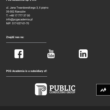
ul. Jana Twardowskiego 3, II piętro
35-302 Rzeszów
T:
+48 17 777 37 00
info@pcgacademia.pl
NIP: 517-037-01-70
Znajdź nas na:
PCG Academia is a subsidiary of:
Pobierz alte