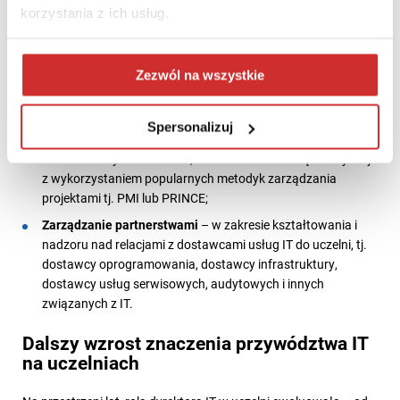
IT zatrudnionego na uczelni;
korzystania z ich usług.
Bezpieczeństwo danych
– w zakresie kształtowania i
nadzoru nad procedurami w zakresie
bezpiecznego przetwarzania danych uczelni oraz efektywnej
Zezwól na wszystkie
współpracy z Inspektorem Ochrony Danych (IOD);
Zarządzanie projektowe
– w
Spersonalizuj
związku z prowadzeniem wdrożeń oprogramowania i
infrastruktury IT na uczelni, które realizowane są zazwyczaj
z wykorzystaniem popularnych metodyk zarządzania
projektami tj. PMI lub PRINCE;
Zarządzanie partnerstwami
– w zakresie kształtowania i
nadzoru nad relacjami z dostawcami usług IT do uczelni, tj.
dostawcy oprogramowania, dostawcy infrastruktury,
dostawcy usług serwisowych, audytowych i innych
związanych z IT.
Dalszy wzrost znaczenia przywództwa IT
na uczelniach