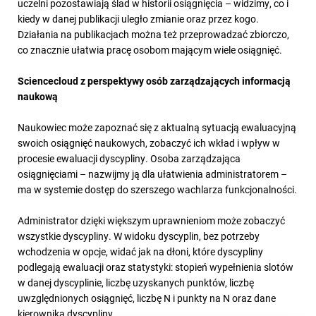
uczelni pozostawiają ślad w historii osiągnięcia – widzimy, co i
kiedy w danej publikacji uległo zmianie oraz przez kogo.
Działania na publikacjach można też przeprowadzać zbiorczo,
co znacznie ułatwia pracę osobom mającym wiele osiągnięć.
Sciencecloud z perspektywy osób zarządzających informacją
naukową
Naukowiec może zapoznać się z aktualną sytuacją ewaluacyjną
swoich osiągnięć naukowych, zobaczyć ich wkład i wpływ w
procesie ewaluacji dyscypliny. Osoba zarządzająca
osiągnięciami – nazwijmy ją dla ułatwienia administratorem –
ma w systemie dostęp do szerszego wachlarza funkcjonalności.
Administrator dzięki większym uprawnieniom może zobaczyć
wszystkie dyscypliny. W widoku dyscyplin, bez potrzeby
wchodzenia w opcje, widać jak na dłoni, które dyscypliny
podlegają ewaluacji oraz statystyki: stopień wypełnienia slotów
w danej dyscyplinie, liczbę uzyskanych punktów, liczbę
uwzględnionych osiągnięć, liczbę N i punkty na N oraz dane
kierownika dyscypliny.