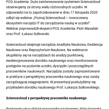
PCG Academia. Duże zainteresowanie systemem Sciencecloud
obserwujemy ze strony wielu różnorodnych uczelni. W
odpowiedzi na to zapotrzebowanie w dniu 17 listopada 2020
odbył się webinar „Poznaj Sciencecloud ─ nowoczesny
ekosystem narzędzi IT do zarządzania nauką w uczelni”.
Webinar poprowadzili eksperci PCG Academia: Piotr Masalski
oraz Prof. Łukasz Sułkowski.
Sciencecloud obejmuje narzędzia Analityka Naukowa, Ewidencja
Naukowa oraz Repozytorium Naukowe. Na webinarze
skupiliśmy się na narzędziach do analizy punktowej,
ewidencjonowania dorobku naukowego oraz monitorowania
postępów na poziomie uczelni, dyscyplin i poszczególnych
pracowników naukowych. Narzędzia zostały zaprezentowane
w praktyce z perspektywy pracownika naukowego oraz osoby
zarządzającej osiągnięciami. W prezentacji posłużyliśmy się
przykładem dorobku naukowego Prof. Łukasza Sułkowskiego.
Sciencecloud z perspektywy pracownika naukowego
Postawmy się w skórze pracownika naukowego, który korzysta