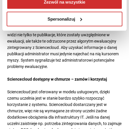
Zezwól na wszystkie
Administrator ma możliwość korzystania z narzędzi
symulujących wynik ewaluacji oraz narzędzi optymalizujących
Spersonalizuj
dobór publikacji dla uzyskania możliwie najwyższego wyniku
ewaluacji. W raporcie dotyczącym dyscypliny administrator
widzi nie tylko te publikacje, które zostały uwzględnione w
ewaluacji, ale także te odrzucone przez algorytm ewaluacyjny
zintegrowany z Sciencecloud. Aby uzyskać informacje o danej
publikacji administrator musi jedynie najechać na nią kursorem
myszy. System sygnalizuje też administratorowi potencjalne
problemy ewaluacyjne.
Sciencecloud dostępny w chmurze – zamów i korzystaj
Sciencecloud jest oferowany w modelu usługowym, dzięki
czemu uczelnia jest w stanie bardzo szybko rozpocząć
korzystanie z systemu. Sciencecloud dostarczany jest w
chmurze, więc nie są wymagane ze strony uczelni żadne
dodatkowe obciążenia dla infrastruktury IT. Jeśli na danej
uczelni zaistnieje np. potrzeba zintegrowania danych, to zajmuje