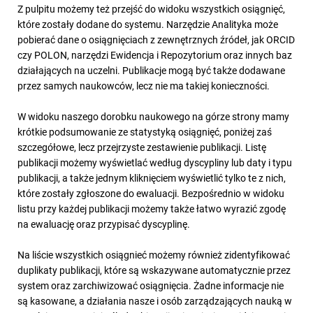
Z pulpitu możemy też przejść do widoku wszystkich osiągnięć,
które zostały dodane do systemu. Narzędzie Analityka może
pobierać dane o osiągnięciach z zewnętrznych źródeł, jak ORCID
czy POLON, narzędzi Ewidencja i Repozytorium oraz innych baz
działających na uczelni. Publikacje mogą być także dodawane
przez samych naukowców, lecz nie ma takiej konieczności.
W widoku naszego dorobku naukowego na górze strony mamy
krótkie podsumowanie ze statystyką osiągnięć, poniżej zaś
szczegółowe, lecz przejrzyste zestawienie publikacji. Listę
publikacji możemy wyświetlać według dyscypliny lub daty i typu
publikacji, a także jednym kliknięciem wyświetlić tylko te z nich,
które zostały zgłoszone do ewaluacji. Bezpośrednio w widoku
listu przy każdej publikacji możemy także łatwo wyrazić zgodę
na ewaluację oraz przypisać dyscyplinę.
Na liście wszystkich osiągnieć możemy również zidentyfikować
duplikaty publikacji, które są wskazywane automatycznie przez
system oraz zarchiwizować osiągnięcia. Żadne informacje nie
są kasowane, a działania nasze i osób zarządzających nauką w