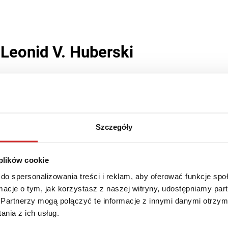
. Leonid V. Huberski
zytania
go Uniwersytetu im. Tarasa Szewczenki od 2008 r. a od 2009 r. Przew
arodowej Akademii Nauk Ukrainy i Narodowej Akademii Nauk Pedagogiczn
Szczegóły
krainy „Bohater Ukrainy”. Laureat Nagrody Państwowej Ukrainy w Eduka
 Odznaczony Orderem Państwa, Orderem Wolności, Orderem Księcia Jar
łoch z nadaniem honorowego tytułu Dowódcy, a także państwowymi nagro
 plików cookie
utor ponad 250 publikacji naukowych, w tym 21271 indywidualnych i zbio
uberski jest członkiem Komitetu ds. Państwowej Nagrody Ukrainy w dziedzi
do spersonalizowania treści i reklam, aby oferować funkcje sp
rod Ukrainy w dziedzinie edukacji, Krajowej Komisji Ukrainy ds. UNESCO
ormacje o tym, jak korzystasz z naszej witryny, udostępniamy p
Partnerzy mogą połączyć te informacje z innymi danymi otrzym
nia z ich usług.