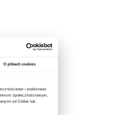
odniczący Związku Rektorów
ych Ukrainy. Posiada
O plikach cookies
cji, Ambasador
osława Mądrego V i IV
dami Bułgarii, Gruzji,
rowych monografii,
nie Nauki i Technologii,
ołecznościowe i analizować
.
artnerom społecznościowym,
anymi od Ciebie lub