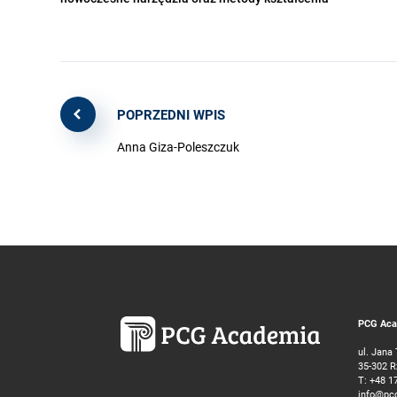
POPRZEDNI WPIS
Anna Giza-Poleszczuk
PCG Acad
ul. Jana
35-302 
T:
+48 1
info@pc