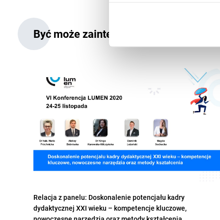
Być może zainteresują Cię także:
Relacja z panelu: Doskonalenie potencjału kadry
dydaktycznej XXI wieku – kompetencje kluczowe,
nowoczesne narzędzia oraz metody kształcenia