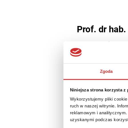
Prof. dr hab
13 marca 2023
1 min c
Rektor Kijowskiego Narodowe
Uczelni Ukrainy. Członek N
Zgoda
najwyższy tytuł honorowy U
Nadzwyczajny i Pełnomocny.
stopnia, Orderem Gwiazdy W
Niniejsza strona korzysta z
Włoch, Polski, Portugalii. A
podręczników itp. Prof. L. H
Wykorzystujemy pliki cookie 
Komitetu ds. Państwowej Nag
ruch w naszej witrynie. Inf
reklamowym i analitycznym. 
uzyskanymi podczas korzysta