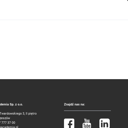
emia Sp. z o.o.
Znajdź nas na:
 Twardowskiego 3, II piętro
Rzeszów
7 777 37 00
gacademia.pl