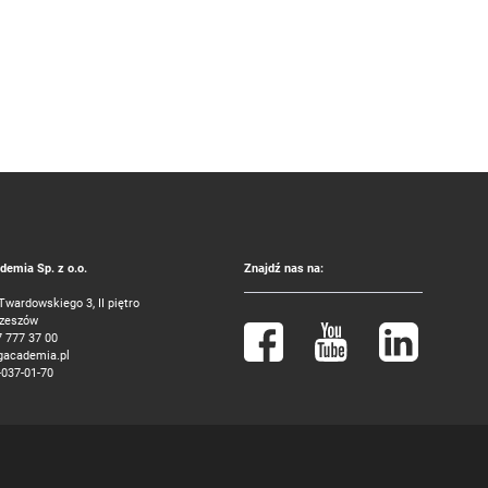
emia Sp. z o.o.
Znajdź nas na:
 Twardowskiego 3, II piętro
Rzeszów
7 777 37 00
gacademia.pl
-037-01-70