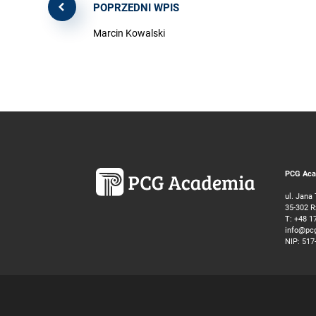
POPRZEDNI WPIS
Marcin Kowalski
PCG Acad
ul. Jana
35-302 
T:
+48 1
info@pc
NIP: 517