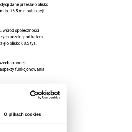
ycji dane przesłało blisko
m.in. 16,5 mln publikacji
E wśród społeczności
szych uczelni pod kątem
ięło blisko 68,5 tys.
zechstronnej i
 aspekty funkcjonowania
 liczby sklasyfikowanych
 uzyskały status
Reporter
.
O plikach cookies
kach co roku wzrastają. Oba