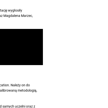
tację wygłosiły
raz Magdalena Marzec,
ation. Należy on do
kalibrowaną metodologią,
od samych uczelni oraz z