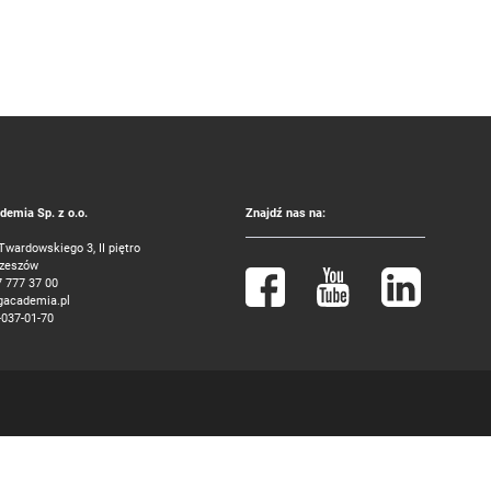
emia Sp. z o.o.
Znajdź nas na:
 Twardowskiego 3, II piętro
Rzeszów
7 777 37 00
gacademia.pl
-037-01-70