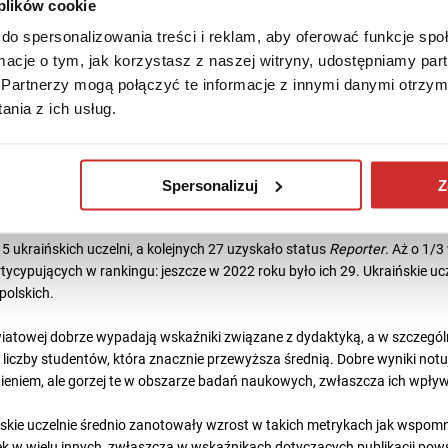
 plików cookie
ami dla średniej światowej. W podanym przedziale czasu najwięcej wzros
ją się również wskaźniki związane z umiędzynarodowieniem, jednak na
do spersonalizowania treści i reklam, aby oferować funkcje sp
ka, szczególnie w zakresie międzynarodowego współautorstwa publikacji.
ormacje o tym, jak korzystasz z naszej witryny, udostępniamy p
Partnerzy mogą połączyć te informacje z innymi danymi otrzym
tują także w takich wskaźnikach jak stosunek liczby pracowników do licz
nia z ich usług.
racowników, liczba publikacji w przeliczeniu na liczbę pracowników ora
. Jednocześnie jednak notujemy spadek w metrykach takich jak liczba d
FWCI, zagraniczna kadra czy dochody w przeliczeniu na liczbę pracownik
Spersonalizuj
Z
h uczelni w
THE World University Rankings 202
 ukraińskich uczelni, a kolejnych 27 uzyskało status
Reporter
.
Aż o 1/3
artycypujących w rankingu: jeszcze w 2022 roku było ich 29. Ukraińskie u
 polskich.
iatowej dobrze wypadają wskaźniki związane z dydaktyką, a w szczególno
liczby studentów, która znacznie przewyższa średnią. Dobre wyniki notu
eniem, ale gorzej te w obszarze badań naukowych, zwłaszcza ich wpływ
kie uczelnie średnio zanotowały wzrost w takich metrykach jak wspomni
ek w wielu innych, zwłaszcza w wskaźnikach dotyczących publikacji po