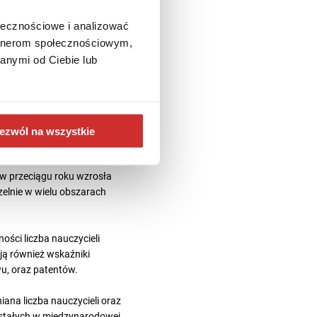
ły wyniki Polski w obszarze
dal w tym obszarze wypadamy
ołecznościowe i analizować
artnerom społecznościowym,
anymi od Ciebie lub
by studentów, przychód z
z reputacja (zarówno w
oktorantów w stosunku do
ów.
ezwól na wszystkie
4
 w przeciągu roku wzrosła
czelnie w wielu obszarach
ści liczba nauczycieli
ją również wskaźniki
u, oraz patentów.
ana liczba nauczycieli oraz
wstałych w międzynarodowej