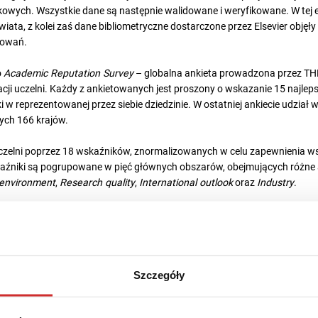
ych. Wszystkie dane są następnie walidowane i weryfikowane. W tej ed
iata, z kolei zaś dane bibliometryczne dostarczone przez Elsevier objęły 
towań.
o
Academic Reputation Survey
– globalna ankieta prowadzona przez TH
cji uczelni. Każdy z ankietowanych jest proszony o wskazanie 15 najlep
w reprezentowanej przez siebie dziedzinie. W ostatniej ankiecie udział wz
ych 166 krajów.
czelni poprzez 18 wskaźników, znormalizowanych w celu zapewnienia ws
aźniki są pogrupowane w pięć głównych obszarów, obejmujących różne
environment
,
Research quality
,
International outlook
oraz
Industry
.
zelni w
THE World University Rankings 2024
atecznie znalazły się w rankingu, Polska zajęła 17. miejsce pod względem
sity Rankings 2024 uplasowało się 37 instytucji z Polski, a kolejne dwie
 w rankingu szybko rośnie – z 19 uczelni w 2021 roku do 39 w tej edycji.
Szczegóły
 pozycja polskich uczelni w rankingu spadła, lecz ich wyniki we wskaźni