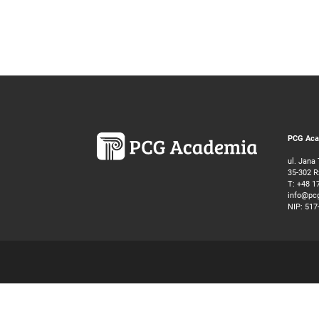
PCG Acad
ul. Jana
35-302 
T:
+48 1
info@pc
NIP: 517