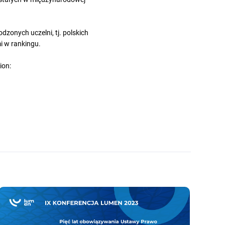
zonych uczelni, tj. polskich
i w rankingu.
ion: