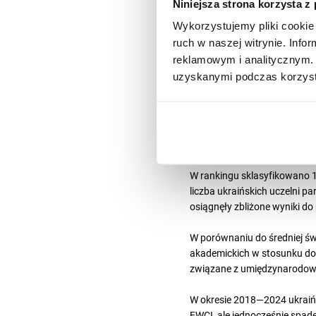
Niniejsza strona korzysta z
trendy są zgodne ze tendencj
Research quality
. Poprawia
Wykorzystujemy pliki cookie 
słabiej niż średnia europejs
ruch w naszej witrynie. Inf
reklamowym i analitycznym. 
Poprawę polskie uczelnie no
uzyskanymi podczas korzysta
badań w stosunku do liczby p
badaniach, jak i nauczaniu)
liczby studentów I stopnia, 
Wyniki ukraińskic
W rankingu sklasyfikowano 15
liczba ukraińskich uczelni p
osiągnęły zbliżone wyniki do
W porównaniu do średniej św
akademickich w stosunku do 
związane z umiędzynarodowi
W okresie 2018—2024 ukraińs
FWCI, ale jednocześnie spad