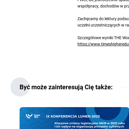
współpracy, dochodów w prze
Zachęcamy do lektury podsum
uczelni uczestniczących w ra
Szczegółowe wyniki THE Worl
https://www.timeshigheredu
Być może zainteresują Cię także: