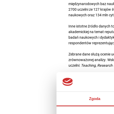
międzynarodowych baz naukow
2700 uczelni ze 127 krajów św
naukowych oraz 134 mln cy
Inne istotne źródło danych t
akademickiej na temat reputa
badań naukowych i dydaktyki 
respondentów reprezentując
Zebrane dane służą ocenie u
zrównoważonej analizy. Wsk
uczelni:
Teaching
,
Research 
Wyniki polskich uc
Wśród 108 krajów,
które ost
instytucji. W
THE World Univer
Partycypacja uczelni z Polski
Zgoda
W latach 2018
—
2024 średnia