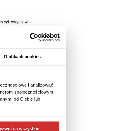
ch cyfrowych, w
i absolwentów.
ażowali się nie tylko
O plikach cookies
równoważonego Rozwoju.
programy skierowane na
nego sektora IT.
ołecznościowe i analizować
artnerom społecznościowym,
anymi od Ciebie lub
iałaniami wojennymi.
arczała lekarstwa i żywność
ezwól na wszystkie