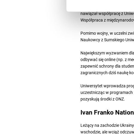
Mimo tych warunków uczelnia 
nawiązał współpracę z Uniw
Współpraca z międzynarodową
Pomimo wojny, w uczelni zw
Naukowcy z Sumskiego Uniwe
Największym wyzwaniem dla 
odbywać się online (np. z me
zapewnić schrony dla student
zagranicznych dziś naukę ko
Uniwersytet wprowadza prog
uczestnicząc w programach 
pozyskują środki z ONZ.
Ivan Franko Nationa
Leżący na zachodzie Ukrainy 
wschodzie, ale wciąż odczuw