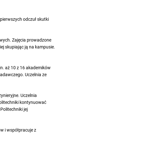
pierwszych odczuł skutki
kowych. Zajęcia prowadzone
ej skupiając ją na kampusie.
.in. aż 10 z 16 akademików
badawczego. Uczelnia ze
ynieryjne. Uczelnia
olitechniki kontynuować
litechniki jej
w i współpracuje z