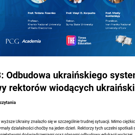
 Odbudowa ukraińskiego syste
y rektorów wiodących ukraiński
 czytania
wyższe Ukrainy znalazło się w szczególnie trudnej sytuacji. Mimo cięż
zymały działalności choćby na jeden dzień. Rektorzy tych uczelni spotkali
mi niełatwymi doświadczeniami oraz planami odbudowy edukacji wyższej.