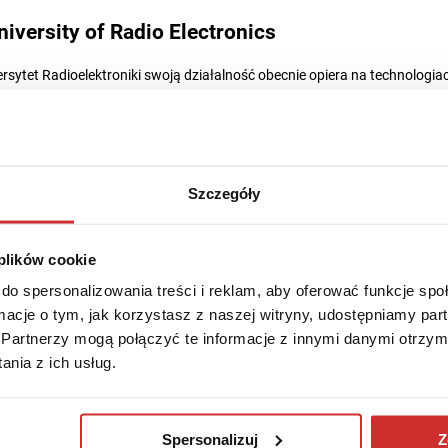
niversity of Radio Electronics
ytet Radioelektroniki swoją działalność obecnie opiera na technologia
uczania studentów. Uczelnia otrzymała też duże wsparcie od partnerów 
 potencjału uczelni okazały się projekty międzynarodowe, w które zaang
Szczegóły
raków stara się czynić postępy oraz angażuje się w realizację Celów Z
ową rolę odgrywają technologie cyfrowe. Stworzono nawet dodatkowe 
ści czy rozwój startupów przez studentów, które uzyskały wsparcie lokal
 plików cookie
do spersonalizowania treści i reklam, aby oferować funkcje sp
 rozszerzanie współpracy z europejskimi uczelniami, zwłaszcza polskimi.
ormacje o tym, jak korzystasz z naszej witryny, udostępniamy p
sity
Partnerzy mogą połączyć te informacje z innymi danymi otrzym
nia z ich usług.
 Sumski Uniwersytet Państwowy również jest szczególnie zagrożony dz
 od granicy z Rosją i przetrwała oblężenie miasta, podczas którego dost
Spersonalizuj
Z