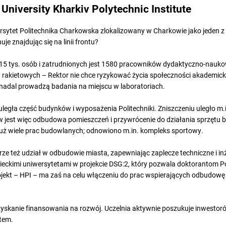
 University Kharkiv Polytechnic Institute
ytet Politechnika Charkowska zlokalizowany w Charkowie jako jeden z 
uje znajdując się na linii frontu?
ok. 15 tys. osób i zatrudnionych jest 1580 pracowników dydaktyczno-nau
 rakietowych – Rektor nie chce ryzykować życia społeczności akademicki
adal prowadzą badania na miejscu w laboratoriach.
uległa część budynków i wyposażenia Politechniki. Zniszczeniu uległo m
ów jest więc odbudowa pomieszczeń i przywrócenie do działania sprzętu 
już wiele prac budowlanych; odnowiono m.in. kompleks sportowy.
ze też udział w odbudowie miasta, zapewniając zaplecze techniczne i inż
ieckimi uniwersytetami w projekcie DSG:2, który pozwala doktorantom P
jekt – HPI – ma zaś na celu włączeniu do prac wspierających odbudowę Po
yskanie finansowania na rozwój. Uczelnia aktywnie poszukuje inwestoró
tem.