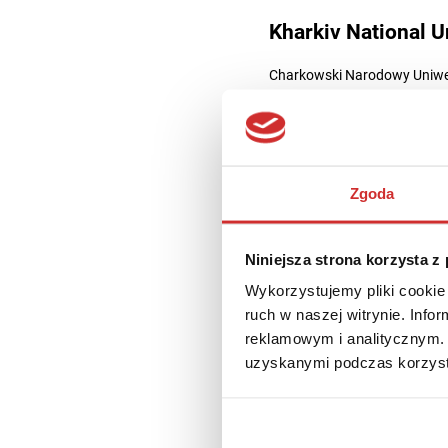
Kharkiv National U
Charkowski Narodowy Uniwers
szczególności w zakresie na
Istotnym elementem odbudowy
pracownicy, ale i studenci.
Zgoda
Uniwersytet mimo wielkich b
Także w tym obszarze klucz
m.in. zwiększenie inkluzywno
Niniejsza strona korzysta z
Wykorzystujemy pliki cookie 
W planach Uniwersytetu jest
ruch w naszej witrynie. Inf
Sumy State Univer
reklamowym i analitycznym. 
uzyskanymi podczas korzysta
Położony na północy Ukrainy
Uczelnia leży zaledwie 40 km
dla swojej kadry.