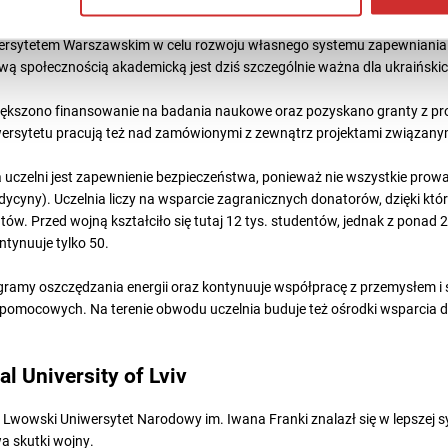
kontynuuje działalność, pracując na rzecz nie tylko odbudowy, ale i ro
ersytetem Warszawskim w celu rozwoju własnego systemu zapewniania 
 społecznością akademicką jest dziś szczególnie ważna dla ukraińskich
iększono finansowanie na badania naukowe oraz pozyskano granty z p
rsytetu pracują też nad zamówionymi z zewnątrz projektami związanym
uczelni jest zapewnienie bezpieczeństwa, ponieważ nie wszystkie prow
dycyny). Uczelnia liczy na wsparcie zagranicznych donatorów, dzięki kt
ów. Przed wojną kształciło się tutaj 12 tys. studentów, jednak z ponad
ntynuuje tylko 50.
ramy oszczędzania energii oraz kontynuuje współpracę z przemysłem i 
pomocowych. Na terenie obwodu uczelnia buduje też ośrodki wsparcia d
l University of Lviv
Lwowski Uniwersytet Narodowy im. Iwana Franki znalazł się w lepszej syt
a skutki wojny.