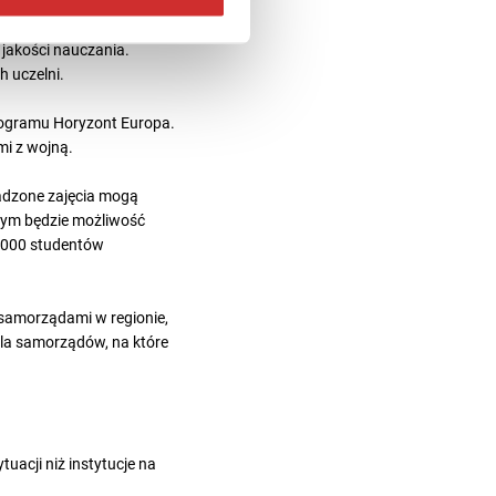
zbudowy. Uniwersytet m.in.
jakości nauczania.
 uczelni.
rogramu Horyzont Europa.
i z wojną.
adzone zajęcia mogą
órym będzie możliwość
 2000 studentów
samorządami w regionie,
la samorządów, na które
uacji niż instytucje na