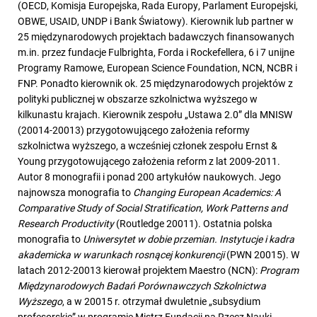
(OECD, Komisja Europejska, Rada Europy, Parlament Europejski,
OBWE, USAID, UNDP i Bank Światowy). Kierownik lub partner w
25 międzynarodowych projektach badawczych finansowanych
m.in. przez fundacje Fulbrighta, Forda i Rockefellera, 6 i 7 unijne
Programy Ramowe, European Science Foundation, NCN, NCBR i
FNP. Ponadto kierownik ok. 25 międzynarodowych projektów z
polityki publicznej w obszarze szkolnictwa wyższego w
kilkunastu krajach. Kierownik zespołu „Ustawa 2.0” dla MNISW
(20014-20013) przygotowującego założenia reformy
szkolnictwa wyższego, a wcześniej członek zespołu Ernst &
Young przygotowującego założenia reform z lat 2009-2011.
Autor 8 monografii i ponad 200 artykułów naukowych. Jego
najnowsza monografia to
Changing European Academics: A
Comparative Study of Social Stratification, Work Patterns and
Research Productivity
(Routledge 20011). Ostatnia polska
monografia to
Uniwersytet w dobie przemian. Instytucje i kadra
akademicka w warunkach rosnącej konkurencji
(PWN 20015). W
latach 2012-20013 kierował projektem Maestro (NCN):
Program
Międzynarodowych Badań Porównawczych Szkolnictwa
Wyższego
, a w 20015 r. otrzymał dwuletnie „subsydium
profesorskie” w programie Mistrz Fundacji na Rzecz Nauki