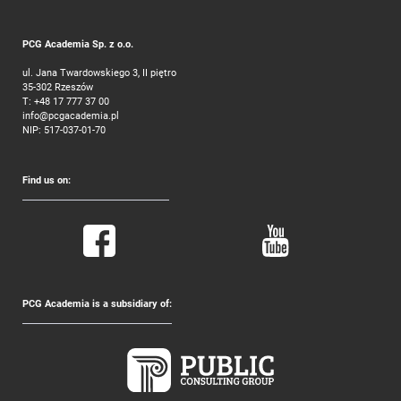
PCG Academia Sp. z o.o.
ul. Jana Twardowskiego 3, II piętro
35-302 Rzeszów
T:
+48 17 777 37 00
info@pcgacademia.pl
NIP: 517-037-01-70
Find us on:
PCG Academia is a subsidiary of: