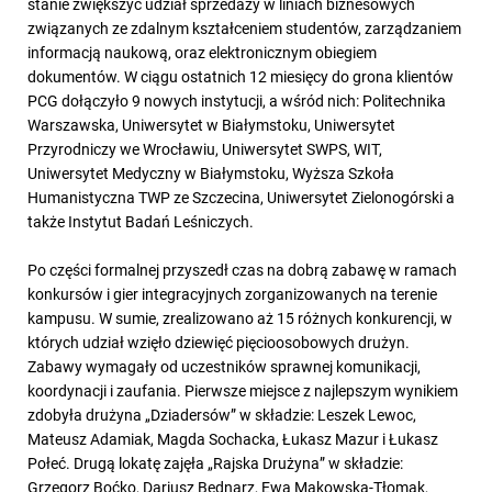
stanie zwiększyć udział sprzedaży w liniach biznesowych
związanych ze zdalnym kształceniem studentów, zarządzaniem
informacją naukową, oraz elektronicznym obiegiem
dokumentów. W ciągu ostatnich 12 miesięcy do grona klientów
PCG dołączyło 9 nowych instytucji, a wśród nich: Politechnika
Warszawska, Uniwersytet w Białymstoku, Uniwersytet
Przyrodniczy we Wrocławiu, Uniwersytet SWPS, WIT,
Uniwersytet Medyczny w Białymstoku, Wyższa Szkoła
Humanistyczna TWP ze Szczecina, Uniwersytet Zielonogórski a
także Instytut Badań Leśniczych.
Po części formalnej przyszedł czas na dobrą zabawę w ramach
konkursów i gier integracyjnych zorganizowanych na terenie
kampusu. W sumie, zrealizowano aż 15 różnych konkurencji, w
których udział wzięło dziewięć pięcioosobowych drużyn.
Zabawy wymagały od uczestników sprawnej komunikacji,
koordynacji i zaufania. Pierwsze miejsce z najlepszym wynikiem
zdobyła drużyna „Dziadersów” w składzie: Leszek Lewoc,
Mateusz Adamiak, Magda Sochacka, Łukasz Mazur i Łukasz
Połeć. Drugą lokatę zajęła „Rajska Drużyna” w składzie:
Grzegorz Boćko, Dariusz Bednarz, Ewa Makowska-Tłomak,