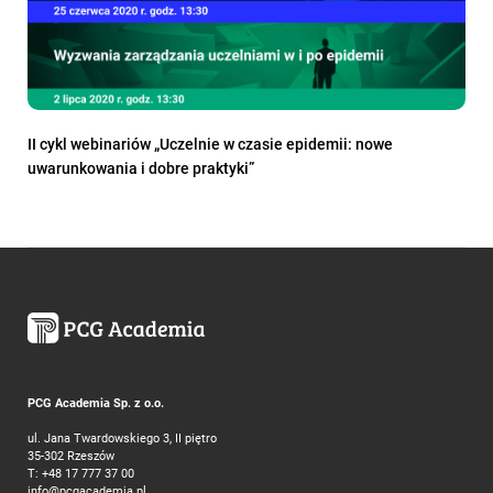
II cykl webinariów „Uczelnie w czasie epidemii: nowe
uwarunkowania i dobre praktyki”
PCG Academia Sp. z o.o.
ul. Jana Twardowskiego 3, II piętro
35-302 Rzeszów
T:
+48 17 777 37 00
info@pcgacademia.pl