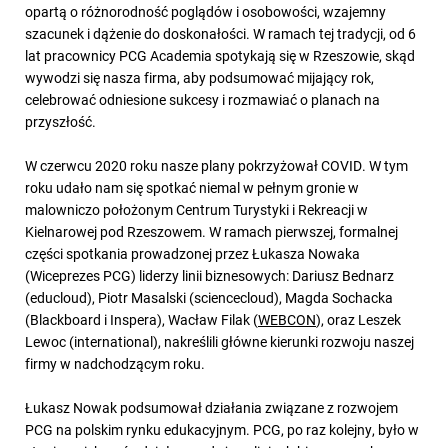
opartą o różnorodność poglądów i osobowości, wzajemny
szacunek i dążenie do doskonałości. W ramach tej tradycji, od 6
lat pracownicy PCG Academia spotykają się w Rzeszowie, skąd
wywodzi się nasza firma, aby podsumować mijający rok,
celebrować odniesione sukcesy i rozmawiać o planach na
przyszłość.
W czerwcu 2020 roku nasze plany pokrzyżował COVID. W tym
roku udało nam się spotkać niemal w pełnym gronie w
malowniczo położonym Centrum Turystyki i Rekreacji w
Kielnarowej pod Rzeszowem. W ramach pierwszej, formalnej
części spotkania prowadzonej przez Łukasza Nowaka
(Wiceprezes PCG) liderzy linii biznesowych: Dariusz Bednarz
(educloud), Piotr Masalski (sciencecloud), Magda Sochacka
(Blackboard i Inspera), Wacław Filak (
WEBCON
), oraz Leszek
Lewoc (international), nakreślili główne kierunki rozwoju naszej
firmy w nadchodzącym roku.
Łukasz Nowak podsumował działania związane z rozwojem
PCG na polskim rynku edukacyjnym. PCG, po raz kolejny, było w