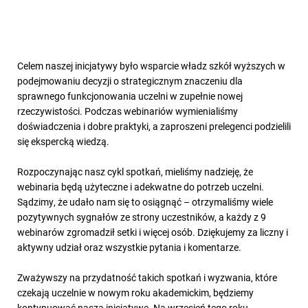
Celem naszej inicjatywy było wsparcie władz szkół wyższych w
podejmowaniu decyzji o strategicznym znaczeniu dla
sprawnego funkcjonowania uczelni w zupełnie nowej
rzeczywistości. Podczas webinariów wymienialiśmy
doświadczenia i dobre praktyki, a zaproszeni prelegenci podzielili
się ekspercką wiedzą.
Rozpoczynając nasz cykl spotkań, mieliśmy nadzieję, że
webinaria będą użyteczne i adekwatne do potrzeb uczelni.
Sądzimy, że udało nam się to osiągnąć – otrzymaliśmy wiele
pozytywnych sygnałów ze strony uczestników, a każdy z 9
webinarów zgromadził setki i więcej osób. Dziękujemy za liczny i
aktywny udział oraz wszystkie pytania i komentarze.
Zważywszy na przydatność takich spotkań i wyzwania, które
czekają uczelnie w nowym roku akademickim, będziemy
kontynuować naszą inicjatywę. Na wrzesień tego roku