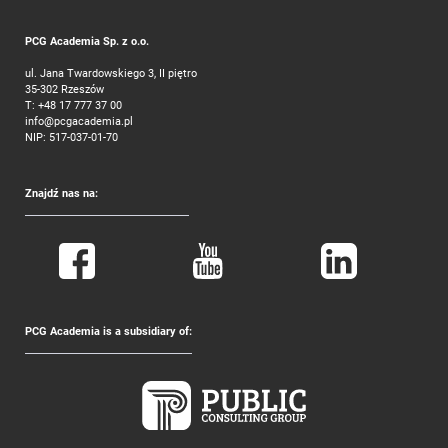
PCG Academia Sp. z o.o.
ul. Jana Twardowskiego 3, II piętro
35-302 Rzeszów
T:
+48 17 777 37 00
info@pcgacademia.pl
NIP: 517-037-01-70
Znajdź nas na:
PCG Academia is a subsidiary of: