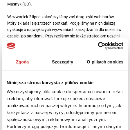
Masnyk (UO).
W czwartek 2 lipca zakończyliśmy zaś drugi cykl webinarów,
który składał się z trzech spotkań. Podjęliśmy na nich dalszą
dyskusję o największych wyzwaniach zarządzania dla uczelni w
czasie i po pandemii. Przyjrzeliśmy się także strategiom uczelni
oraz jakości kształcenia w tym trudnym okresie.
Cykle webinariów „Uczelnie w czasie epidemii: nowe
uwarunkowania i dobre praktyki” objęte zostały patronatami
Zgoda
Szczegóły
O plikach cookies
MNiSW, KRASP i Forum Akademickiego.
Nagrania ze wszystkich webinariów dostępne są na
YouTube
.
Niniejsza strona korzysta z plików cookie
Serdecznie zapraszamy do oglądania!
Wykorzystujemy pliki cookie do spersonalizowania treści
i reklam, aby oferować funkcje społecznościowe i
KANAŁ YOUTUBE PCG ACADEMIA
analizować ruch w naszej witrynie. Informacje o tym, jak
korzystasz z naszej witryny, udostępniamy partnerom
społecznościowym, reklamowym i analitycznym.
Partnerzy mogą połączyć te informacje z innymi danymi