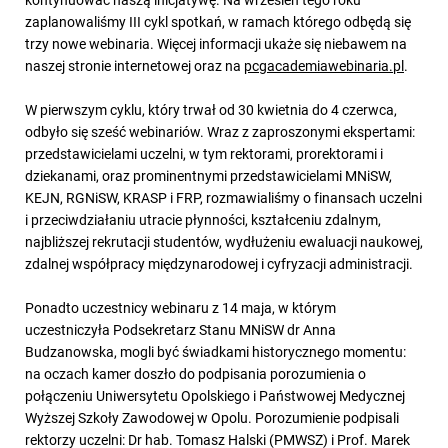
zaplanowaliśmy III cykl spotkań, w ramach którego odbędą się
trzy nowe webinaria. Więcej informacji ukaże się niebawem na
naszej stronie internetowej oraz na
pcgacademiawebinaria.pl
.
W pierwszym cyklu, który trwał od 30 kwietnia do 4 czerwca,
odbyło się sześć webinariów. Wraz z zaproszonymi ekspertami:
przedstawicielami uczelni, w tym rektorami, prorektorami i
dziekanami, oraz prominentnymi przedstawicielami MNiSW,
KEJN, RGNiSW, KRASP i FRP, rozmawialiśmy o finansach uczelni
i przeciwdziałaniu utracie płynności, kształceniu zdalnym,
najbliższej rekrutacji studentów, wydłużeniu ewaluacji naukowej,
zdalnej współpracy międzynarodowej i cyfryzacji administracji.
Ponadto uczestnicy webinaru z 14 maja, w którym
uczestniczyła Podsekretarz Stanu MNiSW dr Anna
Budzanowska, mogli być świadkami historycznego momentu:
na oczach kamer doszło do podpisania porozumienia o
połączeniu Uniwersytetu Opolskiego i Państwowej Medycznej
Wyższej Szkoły Zawodowej w Opolu. Porozumienie podpisali
rektorzy uczelni: Dr hab. Tomasz Halski (PMWSZ) i Prof. Marek