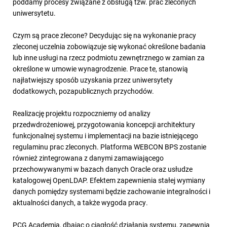
poddamy procesy związane z obsługą tzw. prac zleconych
uniwersytetu.
Czym są prace zlecone? Decydując się na wykonanie pracy
zleconej uczelnia zobowiązuje się wykonać określone badania
lub inne usługi na rzecz podmiotu zewnętrznego w zamian za
określone w umowie wynagrodzenie. Prace te, stanowią
najłatwiejszy sposób uzyskania przez uniwersytety
dodatkowych, pozapublicznych przychodów.
Realizację projektu rozpoczniemy od analizy
przedwdrożeniowej, przygotowania koncepcji architektury
funkcjonalnej systemu i implementacji na bazie istniejącego
regulaminu prac zleconych. Platforma WEBCON BPS zostanie
również zintegrowana z danymi zamawiającego
przechowywanymi w bazach danych Oracle oraz usłudze
katalogowej OpenLDAP. Efektem zapewnienia stałej wymiany
danych pomiędzy systemami będzie zachowanie integralności i
aktualności danych, a także wygoda pracy.
PCG Academia, dbając o ciągłość działania systemu, zapewnia