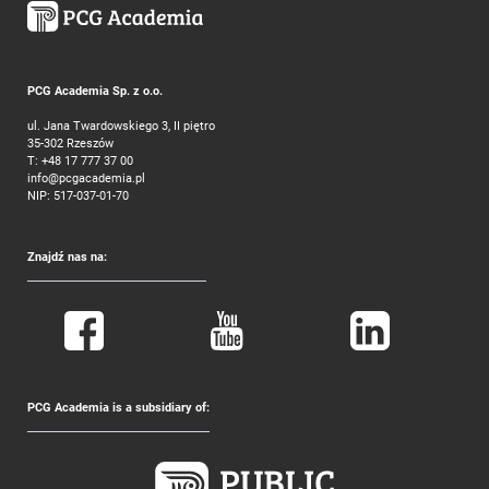
PCG Academia Sp. z o.o.
ul. Jana Twardowskiego 3, II piętro
35-302 Rzeszów
T:
+48 17 777 37 00
info@pcgacademia.pl
NIP: 517-037-01-70
Znajdź nas na:
PCG Academia is a subsidiary of: