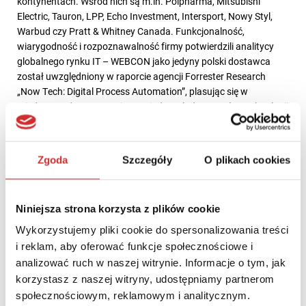
kontynentach. Wśród nich są m.in. Polpharma, Mitsubishi
Electric, Tauron, LPP, Echo Investment, Intersport, Nowy Styl,
Warbud czy Pratt & Whitney Canada. Funkcjonalność,
wiarygodność i rozpoznawalność firmy potwierdzili analitycy
globalnego rynku IT – WEBCON jako jedyny polski dostawca
został uwzględniony w raporcie agencji Forrester Research
„Now Tech: Digital Process Automation”, plasując się w
międzynarodowym gronie 43 wiodących dostawców technologii
do digitalizacji procesów biznesowych.
Więcej informacji o firmie:
www.webcon.com/pl
Zgoda
Szczegóły
O plikach cookies
O firmie PCG Academia
Niniejsza strona korzysta z plików cookie
PCG Academia to lider na polskim rynku rozwiązań IT dla
uczelni, obsługujący blisko 80 szkół wyższych, w tym top 3
Wykorzystujemy pliki cookie do spersonalizowania treści
uczelni publicznych i top 3 uczelni niepublicznych wg. Rankingu
i reklam, aby oferować funkcje społecznościowe i
Perspektywy 2023. Od 2021 r. PCG Academia jest Partnerem
analizować ruch w naszej witrynie. Informacje o tym, jak
Premium firmy WEBCON i dostarcza licencje, doradztwo i usługi
korzystasz z naszej witryny, udostępniamy partnerom
wdrożeniowo-utrzymaniowe związane z wykorzystaniem
społecznościowym, reklamowym i analitycznym.
platformy WEBCON BPS na uczelniach. W ciągu zaledwie 3 lat