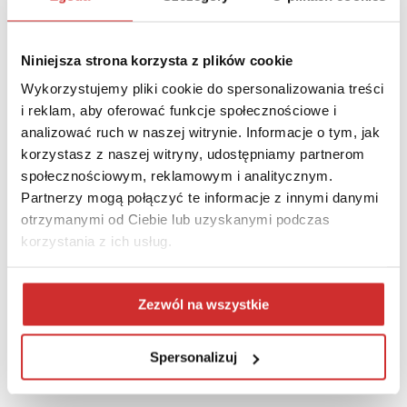
naukowymi z m.in. Europy czy Chin. Jednocześnie uczelnia dba
o rozwój oferty dydaktycznej i podnoszenie jakości kształcenia.
Jak dotąd studia na UMCS ukończyło ponad 239 tys.
Niniejsza strona korzysta z plików cookie
absolwentów.
Wykorzystujemy pliki cookie do spersonalizowania treści
i reklam, aby oferować funkcje społecznościowe i
analizować ruch w naszej witrynie. Informacje o tym, jak
Więcej:
korzystasz z naszej witryny, udostępniamy partnerom
społecznościowym, reklamowym i analitycznym.
1.
https://www.umcs.pl/pl/aktualnosci,13558,podpisanie-
Partnerzy mogą połączyć te informacje z innymi danymi
umowy-na-nowy-system-rekrutacyjny-umcs,70590.chtm
otrzymanymi od Ciebie lub uzyskanymi podczas
korzystania z ich usług.
2.
https://www.umcs.pl/pl/aktualnosci,13558,blisko-3-miliony-
zlotych-na-dalsza-cyfryzacje-umcs,55800.chtm
Zezwól na wszystkie
Zdjęcie źdródło:
https://www.umcs.pl/pl/aktualnosci,33,umcs-
Spersonalizuj
zmieniamy-sie-z-toba,70219.chtm