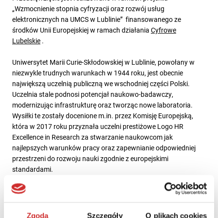
„Wzmocnienie stopnia cyfryzacji oraz rozwój usług
elektronicznych na UMCS w Lublinie” finansowanego ze
środków Unii Europejskiej w ramach działania
Cyfrowe
Lubelskie
.
Uniwersytet Marii Curie-Skłodowskiej w Lublinie, powołany w
niezwykle trudnych warunkach w 1944 roku, jest obecnie
największą uczelnią publiczną we wschodniej części Polski.
Uczelnia stale podnosi potencjał naukowo-badawczy,
modernizując infrastrukturę oraz tworząc nowe laboratoria.
Wysiłki te zostały docenione m.in. przez Komisję Europejską,
która w 2017 roku przyznała uczelni prestiżowe Logo HR
Excellence in Research za stwarzanie naukowcom jak
najlepszych warunków pracy oraz zapewnianie odpowiedniej
przestrzeni do rozwoju nauki zgodnie z europejskimi
standardami.
UMCS szeroko rozwija współpracę z otoczeniem, zarówno
krajowym, np. z władzami samorządowymi oraz
przedsiębiorcami, jak też i międzynarodowym z ośrodkami
Zgoda
Szczegóły
O plikach cookies