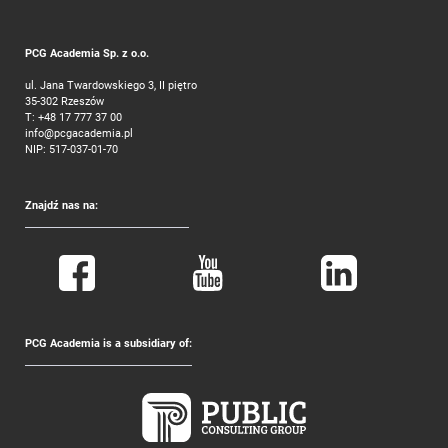
PCG Academia Sp. z o.o.
ul. Jana Twardowskiego 3, II piętro
35-302 Rzeszów
T:
+48 17 777 37 00
info@pcgacademia.pl
NIP: 517-037-01-70
Znajdź nas na:
PCG Academia is a subsidiary of: