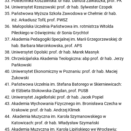
Politechnika Koszalińska: dr hab. Danuta Zawadzka, prof. PK
Uniwersytet Rzeszowski: prof. dr hab. Sylwester Czopek
Państwowa Wyższa Szkoła Zawodowa w Chełmie: dr hab.
inż. Arkadiusz Tofil, prof. PWSZ
Małopolska Uczelnia Państwowa im. rotmistrza Witolda
Pileckiego w Oświęcimiu: dr Sonia Grychtoł
Akademia Pedagogiki Specjalnej im. Marii Grzegorzewskiej: dr
hab. Barbara Marcinkowska, prof. APS
Uniwersytet Opolski: prof. dr hab. Marek Masnyk
Chrześcijańska Akademia Teologiczna: abp prof. dr hab. Jerzy
Pańkowski
Uniwersytet Ekonomiczny w Poznaniu: prof. dr hab. Maciej
Żukowski
Państwowa Uczelnia im. Stefana Batorego w Skierniewicach:
dr Elżbieta Stokowska-Zagdan, prof. PUSB
Uniwersytet Jagielloński: prof. dr hab. Jacek Popiel
Akademia Wychowania Fizycznego im. Bronisława Czecha w
Krakowie: prof. dr hab. Andrzej Klimek
Akademia Muzyczna im. Karola Szymanowskiego w
Katowicach: prof. dr hab. Władysław Szymański
Akademia Muzyczna im. Karola Lipińskiego we Wrocławiu: