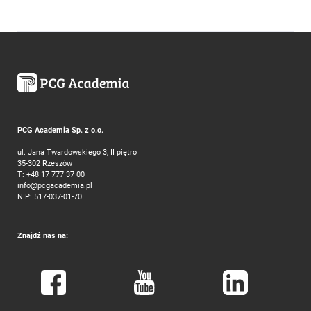
PCG Academia Sp. z o.o.
ul. Jana Twardowskiego 3, II piętro
35-302 Rzeszów
T:
+48 17 777 37 00
info@pcgacademia.pl
NIP: 517-037-01-70
Znajdź nas na: