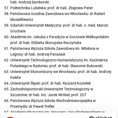
hab. Andrzej Samborski
Politechnika Lubelska: prof. dr hab. Zbigniew Pater
Państwowa Uczelnia Zawodowa we Włocławku: dr Robert
Musiałkiewicz
Gdański Uniwersytet Medyczny: prof. dr hab. n. med. Marcin
Gruchała
Akademia im. Jakuba z Paradyża w Gorzowie Wielkopolskim:
prof. dr hab. Elżbieta Skorupska-Raczyńska
Państwowa Wyższa Szkoła Zawodowa im. Witelona w
Legnicy: dr hab. Andrzej Panasiuk
Uniwersytet Technologiczno-Humanistyczny im. Kazimierza
Pułaskiego w Radomiu: prof. dr hab. Sławomir Bukowski
Uniwersytet Ekonomiczny we Wrocławiu: prof. dr hab. Andrzej
Kaleta
Uniwersytet Śląski: prof. dr hab. Ryszard Koziołek
Zachodniopomorski Uniwersytet Technologiczny w
Szczecinie: dr hab. inż. Jacek Wróbel, prof. ZUT
Państwowa Wyższa Szkoła Wschodnioeuropejska w
Przemyślu: dr Paweł Trefler
Akademia Muzyczna im. Ignacego Jana Paderewskiego w
Poznaniu: prof. dr hab. Hanna Kostrzewska