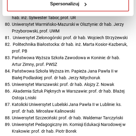
Spersonalizuj
Szoszkiewicz
Uniwersytet Rolniczy im. Hugona Kołłątaja w Krakowie: dr
hab. inż. Sylwester Tabor, prof. UR
Uniwersytet Warmińsko-Mazurski w Olsztynie: dr hab. Jerzy
Przyborowski, prof. UWM
Uniwersytet Zielonogórski: prof. dr hab. Wojciech Strzyżewski
Politechnika Białostocka: dr hab. inż. Marta Kosior-Kazberuk,
prof. PB
Państwowa Wyższa Szkoła Zawodowa w Koninie: dr hab.
Artur Zimny, prof. PWSZ
Państwowa Szkoła Wyższa im. Papieża Jana Pawła II w
Białej Podlaskiej: prof. dr hab. Jerzy Nitychoruk
Uniwersytet Warszawski: prof. dr hab. Alojzy Z. Nowak
Akademia Sztuk Pięknych w Warszawie: prof. dr hab. Błażej
Ostoja Lniski
Katolicki Uniwersytet Lubelski Jana Pawła II w Lublinie: ks.
prof. dr hab. Mirosław Kalinowski
Uniwersytet Szczeciński: prof. dr hab. Waldemar Tarczyński
Uniwersytet Pedagogiczny im. Komisji Edukacji Narodowej w
Krakowie: prof. dr hab. Piotr Borek