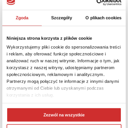
Uniwersytet Humanistyczno-Przyrodniczy im. Jana Długosza
w Częstochowie: prof. dr hab. Anna Wypych-Gawrońska
Zgoda
Szczegóły
O plikach cookies
Uniwersytet Przyrodniczo-Humanistyczny w Siedlcach: dr
hab. Mirosław Minkina, prof. UPH
Akademia Sztuk Pięknych w Katowicach: dr hab. Grzegorz
Hańderek, prof. ASP
Niniejsza strona korzysta z plików cookie
Uniwersytet Kardynała Stefana Wyszyńskiego: ks. prof. dr
Wykorzystujemy pliki cookie do spersonalizowania treści
hab. Ryszard Czekalski
i reklam, aby oferować funkcje społecznościowe i
Uniwersytet Jana Kochanowskiego w Kielcach: prof. dr hab.
analizować ruch w naszej witrynie. Informacje o tym, jak
Stanisław Głuszek
korzystasz z naszej witryny, udostępniamy partnerom
Uniwersytet Muzyczny Fryderyka Chopina: prof. dr hab.
społecznościowym, reklamowym i analitycznym.
Klaudiusz Baran
Partnerzy mogą połączyć te informacje z innymi danymi
Uniwersytet Technologiczno-Przyrodniczy im. Jana i Jędrzeja
Śniadeckich w Bydgoszczy: prof. dr hab. inż. Marek Adamski
otrzymanymi od Ciebie lub uzyskanymi podczas
Uniwersytet w Białymstoku: prof. dr hab. Robert Ciborowski
korzystania z ich usług.
Akademia Teatralna im. A. Zelwerowicza w Warszawie: prof.
dr hab. Wojciech Malajkat
Akademia Muzyczna im. Stanisława Moniuszki w Gdańsku:
Zezwól na wszystkie
prof. dr hab. Ryszard Minkiewicz
Uniwersytet Przyrodniczy w Poznaniu: prof. dr hab. Krzysztof