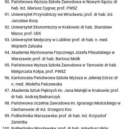
Państwowa Wyższa Szkoła Zawodowa w Nowym Sączu: dr
hab. inż. Mariusz Cygnar, prof. PWSZ
Uniwersytet Przyrodniczy we Wrocławiu: prof. dr hab. inż.
Jarosław Bosy
Uniwersytet Ekonomiczny w Krakowie: dr hab. Stanisław
Mazur, prof. UEK
Uniwersytet Medyczny w Lublinie: prof. dr hab. n. med.
Wojciech Załuska
Akademia Wychowania Fizycznego Józefa Piłsudskiego w
Warszawie: prof. dr hab. Bartosz Molik
Państwowa Wyższa Szkoła Zawodowa w Tarnowie: dr hab.
Małgorzata Kołpa, prof. PWSZ
Karkonoska Państwowa Szkoła Wyższa w Jeleniej Górze: dr
n. med. Wioletta Palczewska
Akademia Sztuk Pięknych im. Jana Matejki w Krakowie: prof.
dr hab. Andrzej Bednarczyk
Państwowa Uczelnia Zawodowa im. Ignacego Mościckiego w
Ciechanowie: dr inż. Grzegorz Koc
Politechnika Warszawska: prof. dr hab. inż. Krzysztof
Zaremba
Politechnika Wrocławska: prof. dr hab. Arkadiusz Wójs