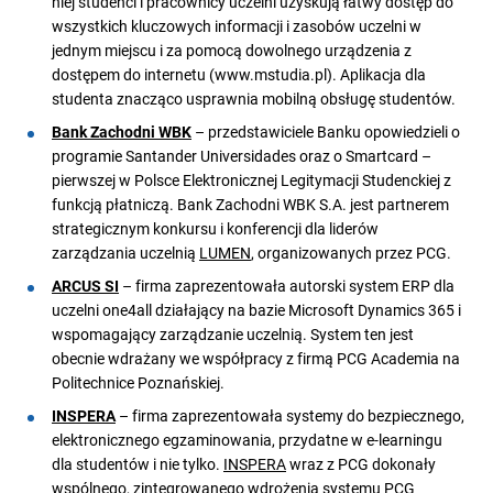
niej studenci i pracownicy uczelni uzyskują łatwy dostęp do
wszystkich kluczowych informacji i zasobów uczelni w
jednym miejscu i za pomocą dowolnego urządzenia z
dostępem do internetu (www.mstudia.pl). Aplikacja dla
studenta znacząco usprawnia mobilną obsługę studentów.
Bank Zachodni WBK
– przedstawiciele Banku opowiedzieli o
programie Santander Universidades oraz o Smartcard –
pierwszej w Polsce Elektronicznej Legitymacji Studenckiej z
funkcją płatniczą. Bank Zachodni WBK S.A. jest partnerem
strategicznym konkursu i konferencji dla liderów
zarządzania uczelnią
LUMEN
, organizowanych przez PCG.
ARCUS SI
– firma zaprezentowała autorski system ERP dla
uczelni one4all działający na bazie Microsoft Dynamics 365 i
wspomagający zarządzanie uczelnią. System ten jest
obecnie wdrażany we współpracy z firmą PCG Academia na
Politechnice Poznańskiej.
INSPERA
– firma zaprezentowała systemy do bezpiecznego,
elektronicznego egzaminowania, przydatne w e-learningu
dla studentów i nie tylko.
INSPERA
wraz z PCG dokonały
wspólnego, zintegrowanego wdrożenia systemu PCG