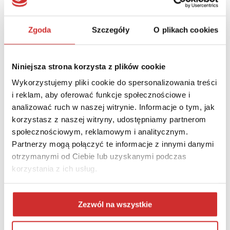
Z Blackboard korzysta 100 mln użytkowników na całym
świecie.
itslearning
– firma zaprezentowała system LMS dla uczelni i
Zgoda
Szczegóły
O plikach cookies
mobilną aplikację dla studenta itslearning. System oferuje
także narzędzia do analityki edukacyjnej oraz rozbudowane
opcje komunikacji wykładowcy i studentów, ułatwiające
Niniejsza strona korzysta z plików cookie
mobilną obsługę studentów. System itslearning ma 7 mln
Wykorzystujemy pliki cookie do spersonalizowania treści
aktywnych użytkowników na całym świecie.
i reklam, aby oferować funkcje społecznościowe i
analizować ruch w naszej witrynie. Informacje o tym, jak
korzystasz z naszej witryny, udostępniamy partnerom
społecznościowym, reklamowym i analitycznym.
Partnerzy mogą połączyć te informacje z innymi danymi
otrzymanymi od Ciebie lub uzyskanymi podczas
korzystania z ich usług.
Zezwól na wszystkie