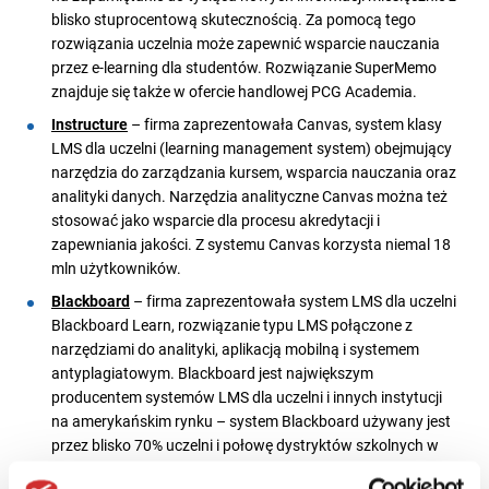
blisko stuprocentową skutecznością. Za pomocą tego
rozwiązania uczelnia może zapewnić wsparcie nauczania
przez e-learning dla studentów. Rozwiązanie SuperMemo
znajduje się także w ofercie handlowej PCG Academia.
Instructure
– firma zaprezentowała Canvas, system klasy
LMS dla uczelni (learning management system) obejmujący
narzędzia do zarządzania kursem, wsparcia nauczania oraz
analityki danych. Narzędzia analityczne Canvas można też
stosować jako wsparcie dla procesu akredytacji i
zapewniania jakości. Z systemu Canvas korzysta niemal 18
mln użytkowników.
Blackboard
– firma zaprezentowała system LMS dla uczelni
Blackboard Learn, rozwiązanie typu LMS połączone z
narzędziami do analityki, aplikacją mobilną i systemem
antyplagiatowym. Blackboard jest największym
producentem systemów LMS dla uczelni i innych instytucji
na amerykańskim rynku – system Blackboard używany jest
przez blisko 70% uczelni i połowę dystryktów szkolnych w
USA, a także 80% uczelni z czołówek globalnych rankingów.