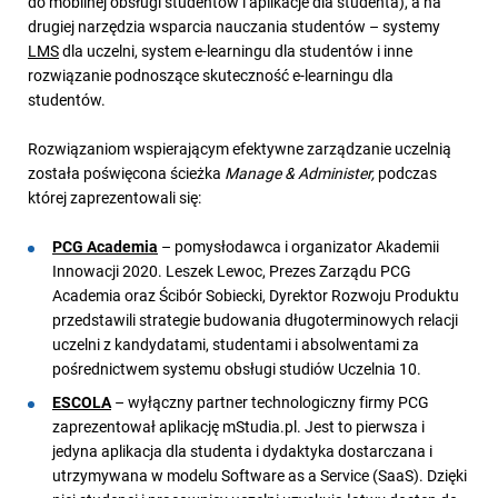
do mobilnej obsługi studentów i aplikacje dla studenta), a na
drugiej narzędzia wsparcia nauczania studentów – systemy
LMS
dla uczelni, system e-learningu dla studentów i inne
rozwiązanie podnoszące skuteczność e-learningu dla
studentów.
Rozwiązaniom wspierającym efektywne zarządzanie uczelnią
została poświęcona ścieżka
Manage & Administer,
podczas
której zaprezentowali się:
PCG Academia
– pomysłodawca i organizator Akademii
Innowacji 2020. Leszek Lewoc, Prezes Zarządu PCG
Academia oraz Ścibór Sobiecki, Dyrektor Rozwoju Produktu
przedstawili strategie budowania długoterminowych relacji
uczelni z kandydatami, studentami i absolwentami za
pośrednictwem systemu obsługi studiów Uczelnia 10.
ESCOLA
– wyłączny partner technologiczny firmy PCG
zaprezentował aplikację mStudia.pl. Jest to pierwsza i
jedyna aplikacja dla studenta i dydaktyka dostarczana i
utrzymywana w modelu Software as a Service (SaaS). Dzięki