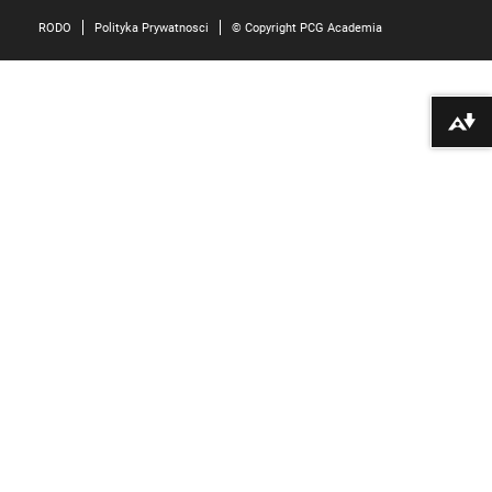
RODO
Polityka Prywatnosci
© Copyright PCG Academia
Pobierz alte