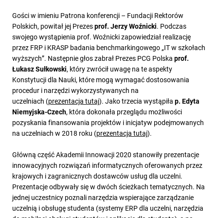
Gości w imieniu Patrona konferencji – Fundacji Rektorów
Polskich, powitał jej Prezes
prof. Jerzy Woźnicki
. Podczas
swojego wystąpienia prof. Woźnicki zapowiedział realizację
przez FRP i KRASP badania benchmarkingowego „IT w szkołach
wyższych”. Następnie głos zabrał Prezes PCG Polska
prof.
Łukasz Sułkowski
, który zwrócił uwagę na te aspekty
Konstytucji dla Nauki, które mogą wymagać dostosowania
procedur i narzędzi wykorzystywanych na
uczelniach (
prezentacja tutaj
). Jako trzecia wystąpiła
p. Edyta
Niemyjska-Czech
, która dokonała przeglądu możliwości
pozyskania finansowania projektów i inicjatyw podejmowanych
na uczelniach w 2018 roku (
prezentacja tutaj
).
Główną część Akademii Innowacji 2020 stanowiły prezentacje
innowacyjnych rozwiązań informatycznych oferowanych przez
krajowych i zagranicznych dostawców usług dla uczelni.
Prezentacje odbywały się w dwóch ścieżkach tematycznych. Na
jednej uczestnicy poznali narzędzia wspierające zarządzanie
uczelnią i obsługę studenta (systemy ERP dla uczelni, narzędzia