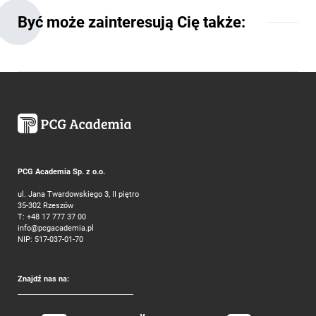
Być może zainteresują Cię także:
PCG Academia Sp. z o.o.
ul. Jana Twardowskiego 3, II piętro
35-302 Rzeszów
T:
+48 17 777 37 00
info@pcgacademia.pl
NIP: 517-037-01-70
Znajdź nas na: