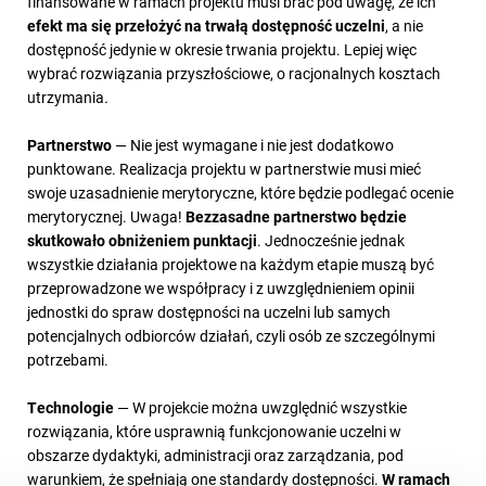
finansowane w ramach projektu musi brać pod uwagę, że ich
efekt ma się przełożyć na trwałą dostępność uczelni
, a nie
dostępność jedynie w okresie trwania projektu. Lepiej więc
wybrać rozwiązania przyszłościowe, o racjonalnych kosztach
utrzymania
.
Partnerstwo
— Nie jest wymagane i nie jest dodatkowo
punktowane. Realizacja projektu w partnerstwie musi mieć
swoje uzasadnienie merytoryczne, które będzie podlegać ocenie
merytorycznej. Uwaga!
Bezzasadne partnerstwo będzie
skutkowało obniżeniem punktacji
. Jednocześnie jednak
wszystkie działania projektowe na każdym etapie muszą być
przeprowadzone we współpracy i z uwzględnieniem opinii
jednostki do spraw dostępności na uczelni lub samych
potencjalnych odbiorców działań, czyli osób ze szczególnymi
potrzebami.
Technologie
— W projekcie można uwzględnić wszystkie
rozwiązania, które usprawnią funkcjonowanie uczelni w
obszarze dydaktyki, administracji oraz zarządzania, pod
warunkiem, że spełniają one standardy dostępności.
W ramach