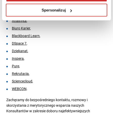
uwzględnić w projektach zwiększających dostępność uczelni:
Spersonalizuj
Ally
i
Ally for Websites
,
Analityka
,
Biuro Karier
,
Blackboard Learn
,
DSpace 7
,
Dziekanat
,
Inspera
,
Pure,
Rekrutacja
,
Sciencecloud
,
WEBCON
.
Zachęcamy do bezpośredniego kontaktu, rozmowy i
skorzystania z merytorycznego wsparcia naszych
Konsultantów w zakresie doboru najefektywniejszych