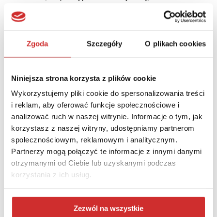
projektu nie jest możliwy zakup technologii, która nie jest
dostępna dla osób z niepełnosprawnościami.
Rozwiązania IT, które uczelnia może
Zgoda
Szczegóły
O plikach cookies
nabyć z dofinansowania
PCG Academia jako lider rozwiązań IT dla szkolnictwa wyższego
Niniejsza strona korzysta z plików cookie
dba o zapewnienie równego dostępu dla użytkowników naszych
systemów. Wszystkie rozwiązania IT oferowane przez PCG
Wykorzystujemy pliki cookie do spersonalizowania treści
Academia spełniają standardy dostępności i są dostosowane do
i reklam, aby oferować funkcje społecznościowe i
zróżnicowanych potrzeb osób z niepełnosprawnościami.
analizować ruch w naszej witrynie. Informacje o tym, jak
korzystasz z naszej witryny, udostępniamy partnerom
Nasze systemy obsługują szereg krajowych i
społecznościowym, reklamowym i analitycznym.
międzynarodowych standardów wymiany informacji, a ich
Partnerzy mogą połączyć te informacje z innymi danymi
interoperacyjna architektura umożliwia integrację z innymi
otrzymanymi od Ciebie lub uzyskanymi podczas
systemami dziedzinowymi, takimi jak systemy kadrowe czy
korzystania z ich usług.
finansowe. Dodatkowo nasze rozwiązania mogą być
personalizowane pod konkretne potrzeby uczelni.
Zezwól na wszystkie
Polecane rozwiązania
z oferty PCG Academia, które można