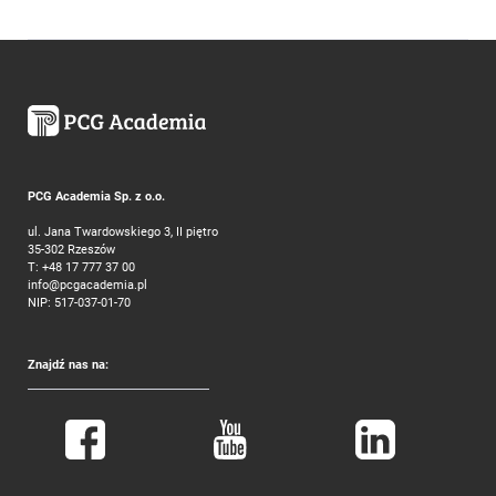
PCG Academia Sp. z o.o.
ul. Jana Twardowskiego 3, II piętro
35-302 Rzeszów
T:
+48 17 777 37 00
info@pcgacademia.pl
NIP: 517-037-01-70
Znajdź nas na: