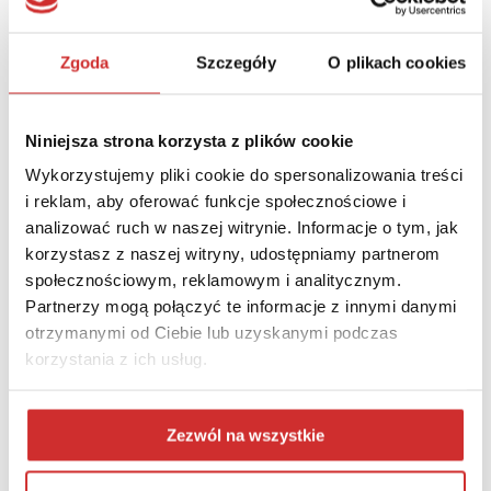
Blackboard Learn Ultra
– najnowsza odsłona jednego z
najpopularniejszych systemów do tworzenia i zarządzania
kursami e-learningowymi
Zgoda
Szczegóły
O plikach cookies
Prezenterzy: Anna Warda- – Ritzen (PCG Academia), Magda
Sochacka (PCG Academia)
Niniejsza strona korzysta z plików cookie
Blackboard Ally
– narzędzie współpracujące z platformą
Wykorzystujemy pliki cookie do spersonalizowania treści
Moodle i Blackboard zwiększające dostępność treści
i reklam, aby oferować funkcje społecznościowe i
edukacyjnych poprzez m.in. konwersję na formaty audio,
analizować ruch w naszej witrynie. Informacje o tym, jak
elektroniczny Braille czy e-book.
korzystasz z naszej witryny, udostępniamy partnerom
społecznościowym, reklamowym i analitycznym.
Prezenterzy: Anna Warda- – Ritzen (PCG Academia), Magda
Partnerzy mogą połączyć te informacje z innymi danymi
Sochacka (PCG Academia)
otrzymanymi od Ciebie lub uzyskanymi podczas
korzystania z ich usług.
M-learning – produkcja, wdrożenie, zalety i korzyści
.
Efektywny model digitalizacji i produkowania wysokiej
jakości interaktywnych treści edukacyjnych.
Zezwól na wszystkie
Prezenterzy: Justyna Kubicka (N-educatio), Kamil Malarski (N-
educatio), Michał Stopa (N-educatio)